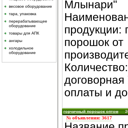
Млынари"
весовое оборудование
Наименова
тара, упаковка
перерабатывающее
оборудование
продукции: 
товары для АПК
порошок от
ангары
холодильное
производит
оборудование
Количество:
договорная
оплаты и дос
горчичный порошок оптом
2
№ объявления: 3617
Название п