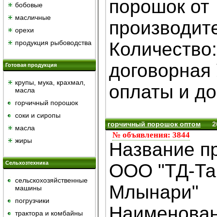
порошок от
бобовые
масличные
производит
орехи
продукция рыбоводства
Количество:
договорная
Готовая продукция
крупы, мука, крахмал,
оплаты и дос
масла
горчичный порошок
cоки и сиропы
горчичный порошок оптом
2
масла
№ объявления: 3844
жиры
Название п
Сельхозтехника
ООО "ТД-Та
сельскохозяйственные
Млынари"
машины
погрузчики
Наименова
трактора и комбайны