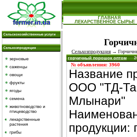
ГЛАВНАЯ
ЛЕКАРСТВЕННОЕ СЫРЬЕ
Сельскохозяйственные услуги
Горчич
Сельхозпродукция
Сельхозпродукция
→ Горчичн
горчичный порошок оптом
2
зерновые
№ объявления: 3960
саженцы
Название п
овощи
фрукты
ООО "ТД-Та
ягоды
Млынари"
семена
животноводство и
Наименова
птицеводство
лекарственные
продукции: 
растения
грибы