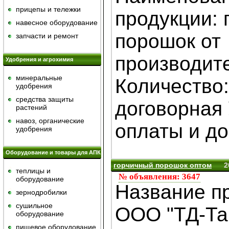
прицепы и тележки
продукции: 
навесное оборудование
порошок от
запчасти и ремонт
производит
Удобрения и агрохимия
минеральные
Количество:
удобрения
средства защиты
договорная
растений
навоз, органические
оплаты и дос
удобрения
Оборудование и товары для АПК
горчичный порошок оптом
2
теплицы и
№ объявления: 3647
оборудование
Название п
зернодробилки
сушильное
ООО "ТД-Та
оборудование
пищевое оборудование