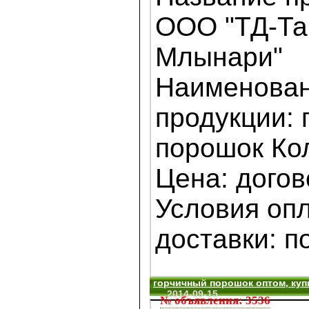
ООО "ТД-Та
Млынари"
Наименова
продукции: 
порошок Кол
Цена: дого
Условия оп
доставки: по
горчичный порошок оптом, куп
2014-09-15
№ объявления: 3536