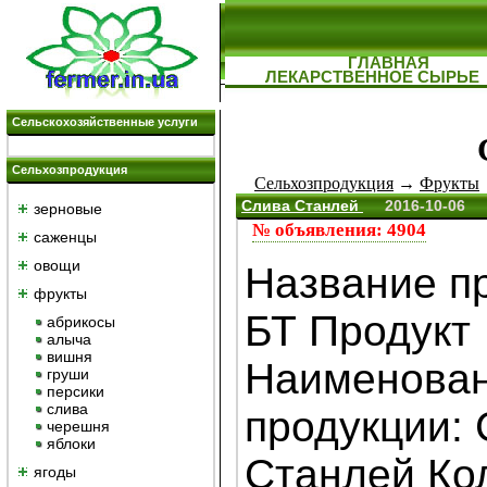
ГЛАВНАЯ
ЛЕКАРСТВЕННОЕ СЫРЬЕ
Сельскохозяйственные услуги
Сельхозпродукция
Сельхозпродукция
→
Фрукты
Слива Станлей
2016-10-06
зерновые
№ объявления: 4904
саженцы
овощи
Название п
фрукты
БТ Продукт
абрикосы
алыча
вишня
Наименова
груши
персики
слива
продукции:
черешня
яблоки
Станлей Кол
ягоды