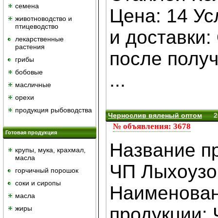
семена
Цена: 14 У
животноводство и
птицеводство
и доставки:
лекарственные
растения
после полу
грибы
бобовые
...
масличные
орехи
продукция рыбоводства
Чернослив вяленый оптом
2
№ объявления: 3678
Готовая продукция
Название п
крупы, мука, крахмал,
масла
ЧП Лыхоузо
горчичный порошок
cоки и сиропы
Наименова
масла
продукции:
жиры