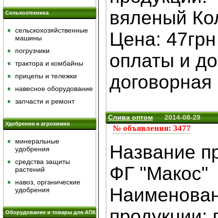
вяленый Кол
Сельхозтехника
сельскохозяйственные
Цена: 47грн
машины
погрузчики
оплаты и до
трактора и комбайны
договорная .
прицепы и тележки
навесное оборудование
запчасти и ремонт
Слива оптом
2014-08-29
Удобрения и агрохимия
№ объявления: 3477
минеральные
Название п
удобрения
средства защиты
ФГ "Макос"
растений
навоз, органические
Наименова
удобрения
продукции: 
Оборудование и товары для АПК