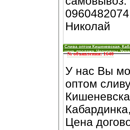
самовывоз.
0960482074
Николай
Слива оптом Кишеневская, Каба
цена, продажа, Черновцы, Укра
№ объявления: 1640
У нас Вы мо
оптом сливу
Кишеневска
Кабардинка
Цена догов