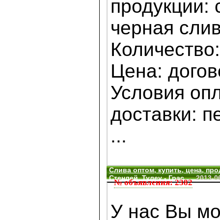
продукции:
черная сли
Количество:
Цена: дого
Условия оп
доставки: 
...
Слива оптом, купить, цена, про
Стенлей, Тулеу - Грас
2013-0
№ объявления: 2382
У нас Вы мо