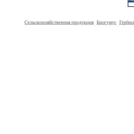
Сельскохозяйственная продукция
Биогумус
Герби