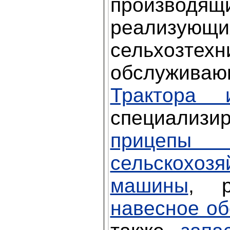
произв
реализующи
сельхозтех
обслужив
Трактора 
специализи
прицепы 
сельскохозя
машины
, р
навесное о