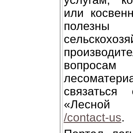
или косвен
полезны
сельскохоз
производ
вопросам 
лесоматери
связаться
«Лесной
/contact-us
.