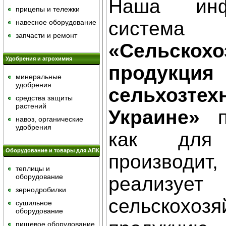
Наша инф
прицепы и тележки
система
навесное оборудование
запчасти и ремонт
«Сельскохо
Удобрения и агрохимия
проду
минеральные
удобрения
сельхоз
средства защиты
растений
Украине»
пр
навоз, органические
удобрения
как для
Оборудование и товары для АПК
производит
теплицы и
оборудование
реализует
зернодробилки
сельскохозя
сушильное
оборудование
пищевое оборудование