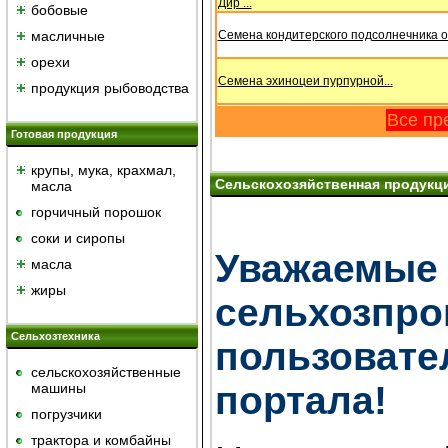
Дир ...
бобовые
масличные
Семена кондитерского подсолнечника оп
орехи
Семена эхиноцеи пурпурной...
продукция рыбоводства
Все пр
Готовая продукция
крупы, мука, крахмал,
Сельскохозяйственная продукц
масла
горчичный порошок
cоки и сиропы
Уважаемые
масла
жиры
сельхозпро
Сельхозтехника
пользова
сельскохозяйственные
портала!
машины
погрузчики
трактора и комбайны