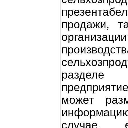
презентабел
продажи, т
организац
производств
сельхозпрод
раздел
предприя
может раз
информа
случае, 