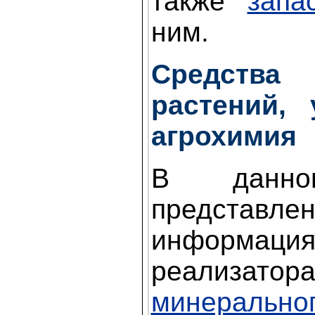
также
запа
ним.
Средств
растений,
агрохимия
В данно
представ
информа
реализатора
минерально