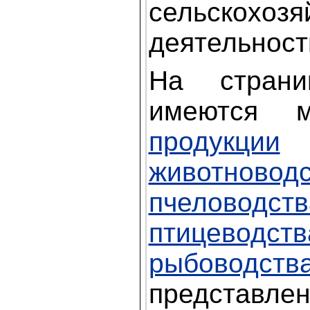
сельскохозя
деятельност
На страни
имеются 
продукции
животновод
пчеловодств
птицев
рыбоводств
представ