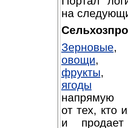
Портал лог
на следующи
Сельхозпро
Зерновые
,
овощи
,
фрукты
,
ягоды
напрямую
от тех, кто
и продае