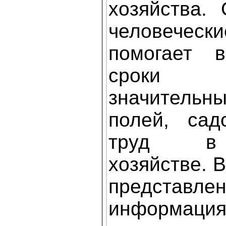
хозяйства.
человечес
помогает 
сроки об
значитель
полей, сад
труд в 
хозяйстве. 
представл
информаци