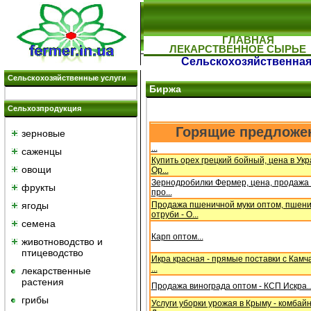
ГЛАВНАЯ
ЛЕКАРСТВЕННОЕ СЫРЬЕ
Сельскохозяйственная 
Сельскохозяйственные услуги
Биржа
Сельхозпродукция
Горящие предложе
зерновые
...
саженцы
Купить орех грецкий бойный, цена в Укр
овощи
Ор...
Зернодробилки Фермер, цена, продажа 
фрукты
про...
ягоды
Продажа пшеничной муки оптом, пшен
отруби - О...
семена
Карп оптом...
животноводство и
птицеводство
Икра красная - прямые поставки с Камча
...
лекарственные
растения
Продажа винограда оптом - КСП Искра..
грибы
Услуги уборки урожая в Крыму - комбай