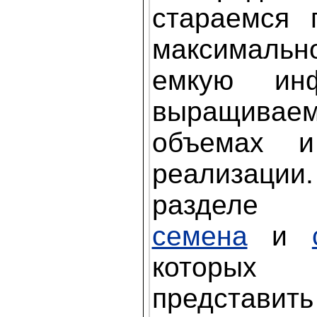
стараемся 
максималь
емкую ин
выращиваем
объемах 
реализаци
разделе 
семена
и
которы
представить