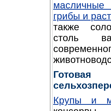
масличны
грибы и рас
также сол
столь в
современно
животноводс
Готовая 
сельхозпер
Крупы и м