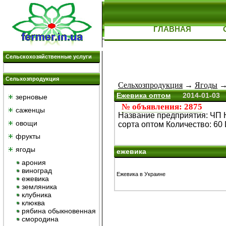
ГЛАВНАЯ
Сельскохозяйственные услуги
Сельхозпродукция
Сельхозпродукция
→
Ягоды
→
Ежевика оптом
2014-01-03
зерновые
№ объявления: 2875
саженцы
Название предприятия: ЧП
овощи
сорта оптом Количество: 60 
фрукты
ягоды
ежевика
арония
виноград
Ежевика в Украине
ежевика
земляника
клубника
клюква
рябина обыкновенная
смородина