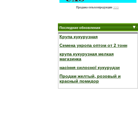
Продажа сельхозпродукции
>>>
Последние обновления
Крупа кукурузная
Семена укропа оптом от 2 тонн
крупа кукурузная мелкая
магазинка
насіння силосної кукурудзи
Продам желтый, розовый и
красный помидор