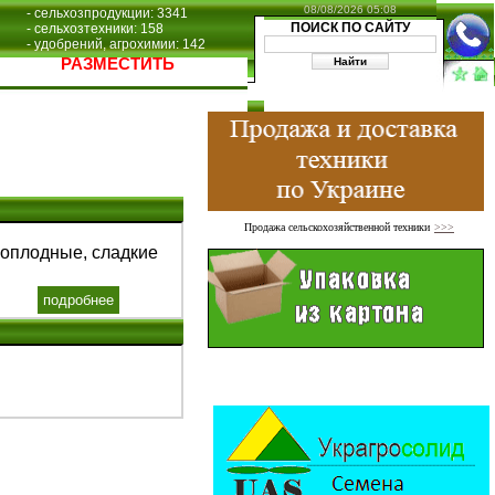
08/08/2026 05:08
- сельхозпродукции: 3341
ПОИСК ПО САЙТУ
- сельхозтехники: 158
- удобрений, агрохимии: 142
РАЗМЕСТИТЬ
Продажа сельскохозяйственной техники
>>>
оплодные, сладкие
подробнее