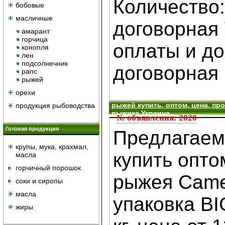
Количество:
бобовые
масличные
договорная
амарант
горчица
оплаты и до
конопля
лен
подсолнечник
договорная .
рапс
рыжей
орехи
рыжей купить, оптом, цена, пр
продукция рыбоводства
рыжика Украина
№ объявления: 2020
Готовая продукция
Предлагаем 
крупы, мука, крахмал,
купить опто
масла
горчичный порошок
рыжея Came
cоки и сиропы
масла
упаковка B
жиры