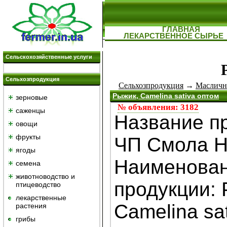
ГЛАВНАЯ
ЛЕКАРСТВЕННОЕ СЫРЬЕ
Сельскохозяйственные услуги
Сельхозпродукция
Сельхозпродукция
→
Маслич
Рыжик, Camelina sativa оптом
зерновые
№ объявления: 3182
саженцы
Название п
овощи
фрукты
ЧП Смола 
ягоды
Наименова
семена
животноводство и
продукции: 
птицеводство
лекарственные
Camelina sat
растения
грибы