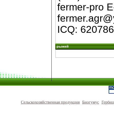
fermer-pro E
fermer.agr@
ICQ: 62078
рыжей
Сельскохозяйственная продукция
Биогумус
Герби