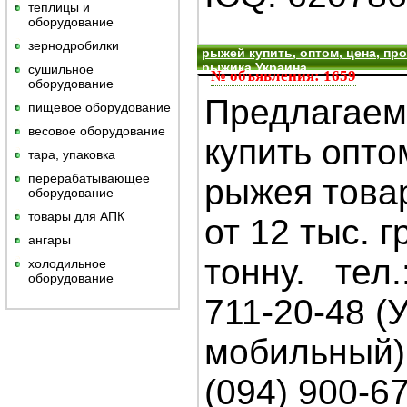
теплицы и
оборудование
зернодробилки
рыжей купить, оптом, цена, пр
рыжика Украина
сушильное
№ объявления: 1659
оборудование
Предлагаем 
пищевое оборудование
весовое оборудование
купить опто
тара, упаковка
перерабатывающее
рыжея това
оборудование
товары для АПК
от 12 тыс. г
ангары
тонну. тел.
холодильное
оборудование
711-20-48 (
мобильный) 
(094) 900-6