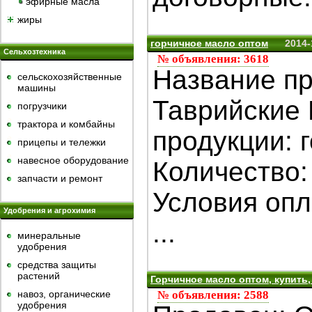
эфирные масла
жиры
горчичное масло оптом
2014-
Сельхозтехника
№ объявления: 3618
Название пр
сельскохозяйственные
машины
Таврийские
погрузчики
трактора и комбайны
продукции: 
прицепы и тележки
навесное оборудование
Количество:
запчасти и ремонт
Условия опл
Удобрения и агрохимия
...
минеральные
удобрения
средства защиты
растений
Горчичное масло оптом, купить,
навоз, органические
№ объявления: 2588
удобрения