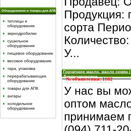
Продавец: 
Продукция: 
Оборудование и товары для АПК
теплицы и
сорта Перио
оборудование
зернодробилки
Количество: 
сушильное
оборудование
У...
пищевое оборудование
весовое оборудование
тара, упаковка
Горчичное масло, масло семян г
перерабатывающее
Днепропетровск
№ объявления: 1182
оборудование
У нас вы мо
товары для АПК
ангары
оптом масло
холодильное
оборудование
принимаем п
(094) 711-2