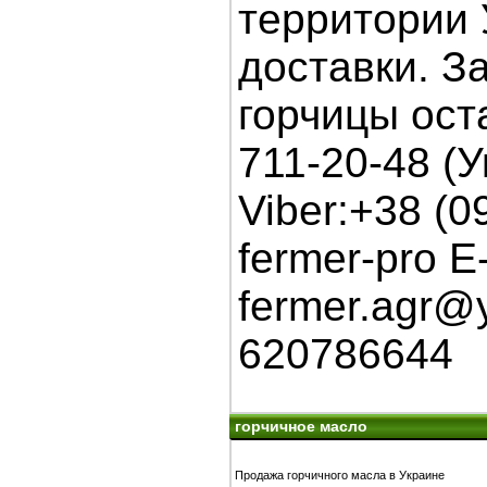
территории
доставки. З
горчицы оста
711-20-48 (
Viber:+38 (0
fermer-pro E-
fermer.agr@
620786644 
горчичное масло
Продажа горчичного масла в Украине