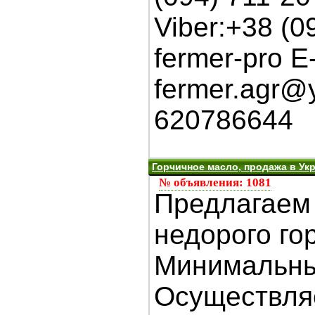
Viber:+38 (0
fermer-pro E-
fermer.agr@
620786644
Горчичное масло, продажа в Укра
№ объявления: 1081
Предлагаем 
недорого го
Минимальны
Осуществля