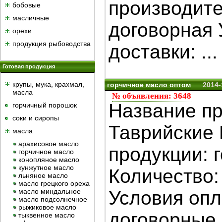
производите
бобовые
масличные
договорная 
орехи
продукция рыбоводства
доставки: ...
Готовая продукция
крупы, мука, крахмал,
горчичное масло оптом
2014-
масла
№ объявления: 3648
Название пр
горчичный порошок
cоки и сиропы
Таврийские
масла
арахисовое масло
продукции: 
горчичное масло
конопляное масло
кунжутное масло
Количество:
льняное масло
масло грецкого ореха
масло миндальное
Условия опл
масло подсолнечное
рыжиковое масло
договорные.
тыквенное масло