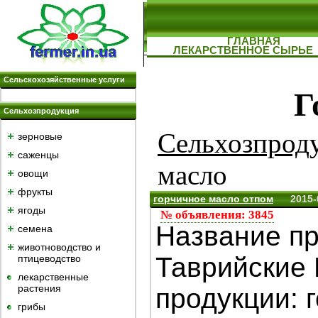
ГЛАВНАЯ
ЛЕКАРСТВЕННОЕ СЫРЬЕ
Сельскохозяйственные услуги
Г
Сельхозпродукция
Сельхозпрод
зерновые
саженцы
масло
овощи
фрукты
горчичное масло отпом
2015-
ягоды
№ объявления: 3845
Название пр
семена
животноводство и
Таврийские
птицеводство
лекарственные
растения
продукции: 
грибы