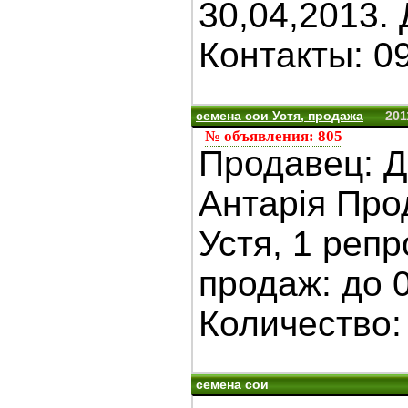
30,04,2013.
Контакты: 0
семена сои Устя, продажа
201
№ объявления: 805
Продавец: 
Антарія Про
Устя, 1 реп
продаж: до 
Количество: 
семена сои