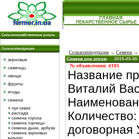
ГЛАВНАЯ
ЛЕКАРСТВЕННОЕ СЫРЬЕ
Сельскохозяйственные услуги
Сельхозпродукция
Сельхозпродукция
→
Семена
→ 
Семена сои оптом
2015-03-30
зерновые
№ объявления: 4105
саженцы
Название пр
овощи
фрукты
Виталий Ва
ягоды
Наименовани
семена
лук севок
Количество:
рассада
семена гороха
семена горчицы
договорная 
семена дыни, арбуза
семена зерновых
культур