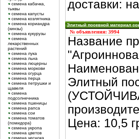
доставки: на
семена кабачка,
тыквы
семена капусты
семена козлятника
семена кориандра
Элитный посевной материал со
(кинзы)
№ объявления: 3994
семена кукурузы
Название пр
семена
лекарственных
растений
"Агроиннова
семена лука
семена льна
семена люцерны
Наименован
семена моркови
семена огурца
Элитный по
семена перца
семена петрушки и
щавеля
(УСТОЙЧИВА
семена
подсолнечника
семена пшеницы
производите
семена рапса
семена сои
семена томатов
Цена: 10,5 грн
(помидора)
семена укропа
семена цветов
семена чеснока