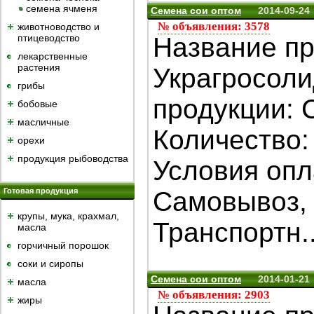
семена ячменя
Семена сои оптом
2014-09-24
№ объявления: 3578
животноводство и
птицеводство
Название пр
лекарственные
растения
Украгросол
грибы
продукции: 
бобовые
масличные
Количество:
орехи
продукция рыбоводства
Условия опл
Готовая продукция
Самовывоз, 
крупы, мука, крахмал,
Транспортн..
масла
горчичный порошок
cоки и сиропы
Семена сои оптом
2014-01-21
масла
№ объявления: 2903
жиры