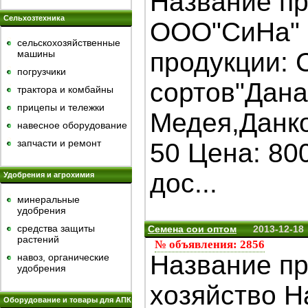
Название пр
Сельхозтехника
ООО"СиНа" 
сельскохозяйственные
продукции: 
машины
погрузчики
сортов"Дана
трактора и комбайны
прицепы и тележки
Медея,Данко
навесное оборудование
запчасти и ремонт
50 Цена: 80
дос...
Удобрения и агрохимия
минеральные
удобрения
средства защиты
Семена сои оптом
2013-12-18
растений
№ объявления: 2856
Название п
навоз, органические
удобрения
хозяйство 
Оборудование и товары для АПК