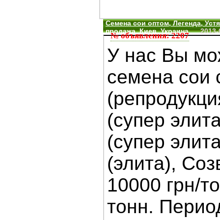
Семена сои оптом, Легенда, Устя
продажа, Киев, Украина
2013-
№ объявления: 2207
У нас Вы мо
семена сои 
(репродукция
(супер элит
(супер элита
(элита), Соз
10000 грн/т
тонн. Перио