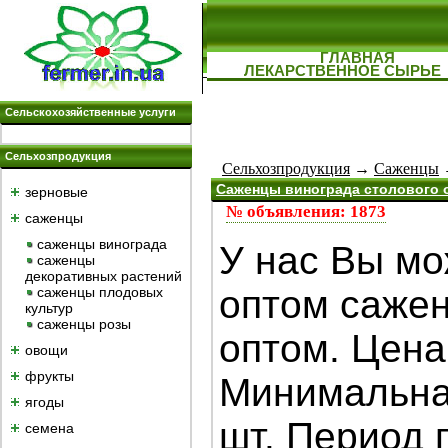
ГЛАВНАЯ
ЛЕКАРСТВЕННОЕ СЫРЬЕ
Сельскохозяйственные услуги
Сельхозпродукция
Сельхозпродукция
→
Саженцы
→
Саженцы винограда столового 
зерновые
№ объявления: 1873
саженцы
саженцы винограда
У нас Вы мо
саженцы
декоративных растений
оптом сажен
саженцы плодовых
культур
саженцы розы
оптом. Цена
овощи
фрукты
Минимальная
ягоды
шт. Период 
семена