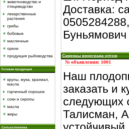
животноводство и
Доставка: с
птицеводство
лекарственные
0505284288
растения
грибы
Буньямович
бобовые
масличные
орехи
Саженцы винограда оптом
продукция рыбоводства
№ объявления: 1001
Готовая продукция
Наш плодоп
крупы, мука, крахмал,
масла
заказать и 
горчичный порошок
следующих 
cоки и сиропы
масла
Талисман, А
жиры
устойчивый,
Сельхозтехника