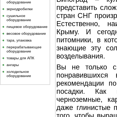
оборудование
представить слож
зернодробилки
стран СНГ произр
сушильное
оборудование
Естественно, н
пищевое оборудование
Крыму. И сегод
весовое оборудование
питомники, в ко
тара, упаковка
знающие эту сол
перерабатывающее
оборудование
возделывания.
товары для АПК
ангары
Вы не только с
холодильное
понравившихся 
оборудование
рекомендации п
посадки. Как и
черноземные, ка
даже глинистые 
того, чтобы выра