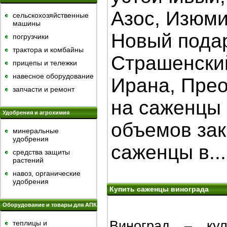
Азос, Изюм
сельскохозяйственные
машины
Новый пода
погрузчики
трактора и комбайны
Страшенский
прицепы и тележки
навесное оборудование
Ирана, Прео
запчасти и ремонт
на саженцы 
Удобрения и агрохимия
объемов зак
минеральные
удобрения
саженцы в...
средства защиты
растений
навоз, органические
удобрения
Купить саженцы винограда
Оборудование и товары для АПК
Виноград – кул
теплицы и