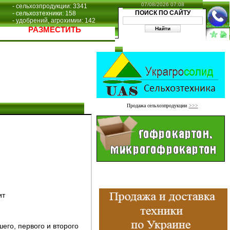
07/08/2026 07:08
- сельхозпродукции: 3341
ПОИСК ПО САЙТУ
- сельхозтехники: 158
- удобрений, агрохимии: 142
РАЗМЕСТИТЬ
Продажа сельхозпродукции
>>>
ит
его, первого и второго