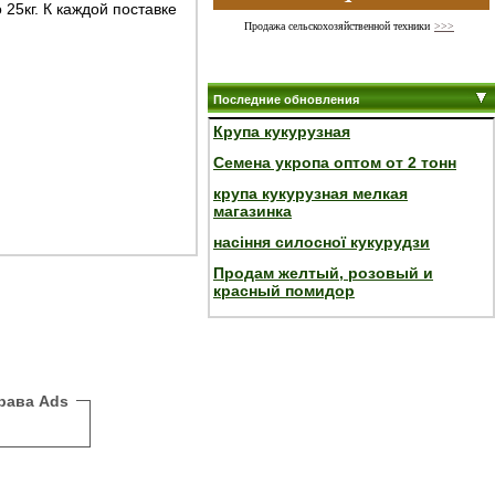
25кг. К каждой поставке
Продажа сельскохозяйственной техники
>>>
Последние обновления
Крупа кукурузная
Семена укропа оптом от 2 тонн
крупа кукурузная мелкая
магазинка
насіння силосної кукурудзи
Продам желтый, розовый и
красный помидор
рава Ads