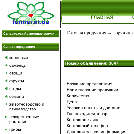
ГЛАВНАЯ
Готовая продукция
→
горчичны
Сельскохозяйственные услуги
Сельхозпродукция
зерновые
Номер объявления: 3647
саженцы
овощи
фрукты
Название предприятия:
ягоды
Наименование продукции:
Количество:
семена
Цена:
животноводство и
Условия оплаты и доставки:
птицеводство
Где находится товар:
лекарственные
Контактное лицо:
растения
Контактный телефон:
грибы
Дополнительная информация: