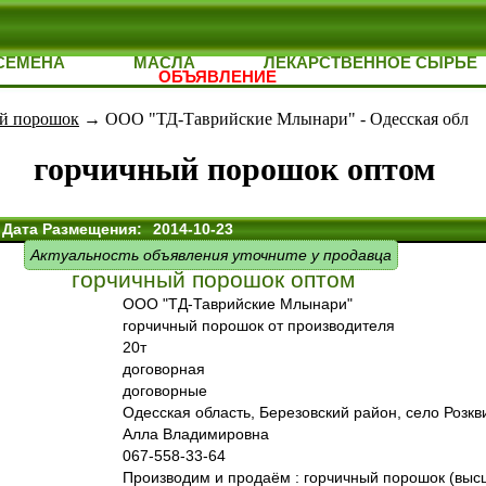
СЕМЕНА
МАСЛА
ЛЕКАРСТВЕННОЕ СЫРЬЕ
ОБЪЯВЛЕНИЕ
й порошок
→ ООО "ТД-Таврийские Млынари" - Одесская обл
горчичный порошок оптом
Дата Размещения:
2014-10-23
Актуальность объявления уточните у продавца
горчичный порошок оптом
ООО "ТД-Таврийские Млынари"
горчичный порошок от производителя
20т
договорная
договорные
Одесская область, Березовский район, село Розкв
Алла Владимировна
067-558-33-64
Производим и продаём : горчичный порошок (высш