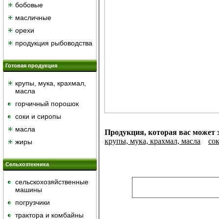
бобовые
масличные
орехи
продукция рыбоводства
Готовая продукция
крупы, мука, крахмал,
масла
горчичный порошок
cоки и сиропы
масла
Продукция, которая вас может 
крупы, мука, крахмал, масла
cо
жиры
Сельхозтехника
сельскохозяйственные
машины
погрузчики
трактора и комбайны