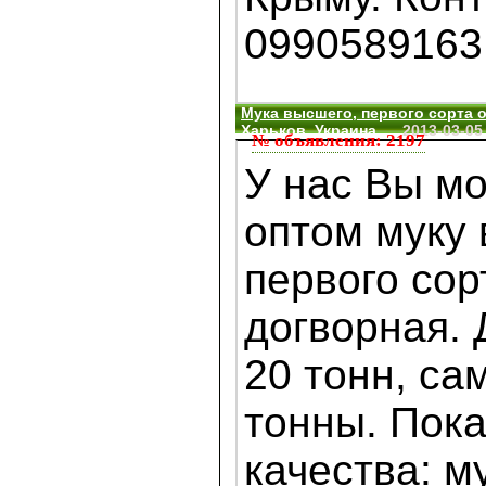
0990589163
Мука высшего, первого сорта о
Харьков, Украина
2013-03-05
№ объявления: 2197
У нас Вы мо
оптом муку 
первого сор
догворная. 
20 тонн, са
тонны. Пок
качества: м