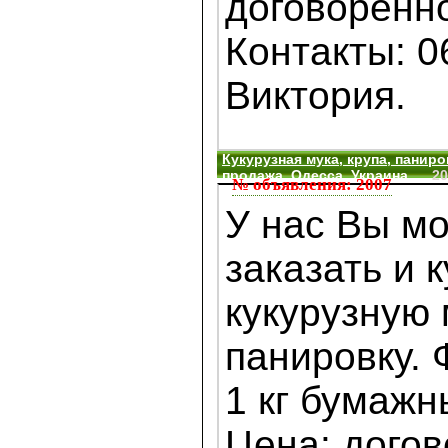
договоренно
Контакты: 0
Виктория.
Кукурузная мука, крупа, паниро
продажа, Одесса, Украина
20
№ объявления: 2007
У нас Вы м
заказать и 
кукурузную м
панировку. Ф
1 кг бумажн
Цена: догов