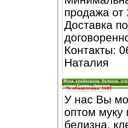
продажа от 
Доставка по
договоренно
Контакты: 0
Наталия
Мука, клейковина, белизна, отр
оптом,Суммы, Украина
№ объявления: 1601
У нас Вы мо
оптом муку
белизна, кл