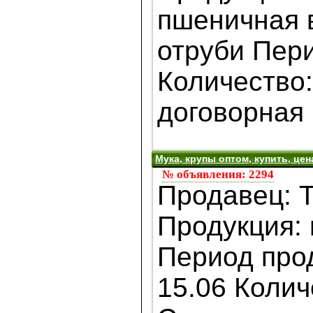
пшеничная в/
отруби Пер
Количество
договорная .
Мука, крупы оптом, купить, цен
№ объявления: 2294
Продавец: 
Продукция: 
Период прод
15.06 Колич