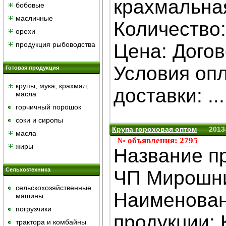
крахмальна
бобовые
масличные
Количество
орехи
продукция рыбоводства
Цена: Дого
Условия оп
Готовая продукция
крупы, мука, крахмал,
доставки: ...
масла
горчичный порошок
cоки и сиропы
Крупа гороховая оптом
2013
масла
№ объявления: 2795
жиры
Название п
Сельхозтехника
ЧП Мирошн
сельскохозяйственные
Наименова
машины
погрузчики
продукции: 
трактора и комбайны