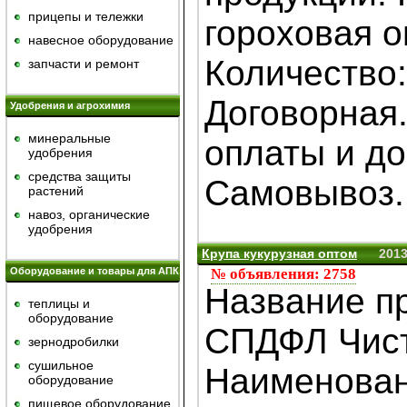
прицепы и тележки
гороховая о
навесное оборудование
Количество:
запчасти и ремонт
Договорная
Удобрения и агрохимия
минеральные
оплаты и до
удобрения
средства защиты
Самовывоз. 
растений
навоз, органические
удобрения
Крупа кукурузная оптом
2013
Оборудование и товары для АПК
№ объявления: 2758
Название п
теплицы и
оборудование
СПДФЛ Чист
зернодробилки
сушильное
Наименова
оборудование
пищевое оборудование