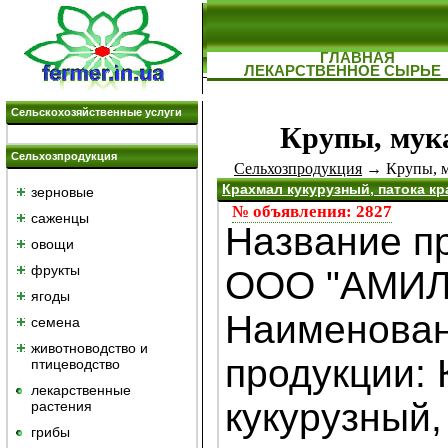
ГЛАВНАЯ
ЛЕКАРСТВЕННОЕ СЫРЬЕ
Сельскохозяйственные услуги
Крупы, мука
Сельхозпродукция
Сельхозпродукция
→ Крупы, му
Крахмал кукурузный, патока к
зерновые
№ объявления: 2827
саженцы
Название п
овощи
фрукты
ООО "АМИЛ
ягоды
Наименова
семена
животноводство и
продукции:
птицеводство
лекарственные
кукурузный,
растения
грибы