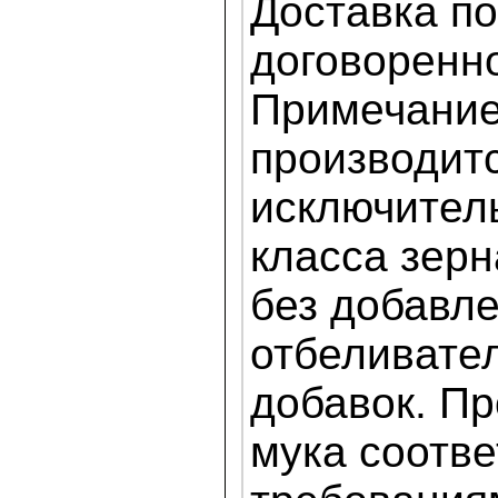
Доставка по
договоренно
Примечание
производит
исключитель
класса зер
без добавл
отбеливате
добавок. П
мука соотве