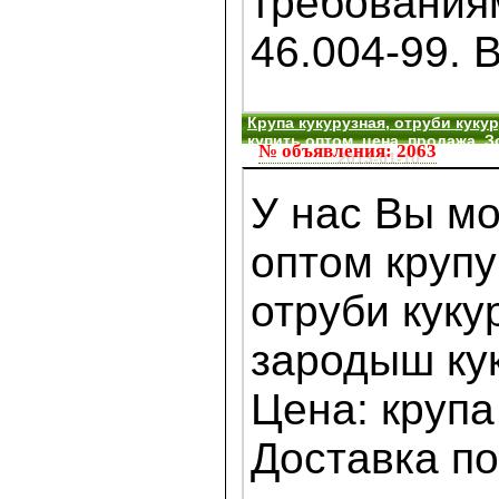
требования
46.004-99. В
Крупа кукурузная, отруби куку
купить оптом, цена, продажа, 
№ объявления: 2063
Украина
2013-01-10
У нас Вы мо
оптом крупу
отруби куку
зародыш ку
Цена: крупа 
Доставка по