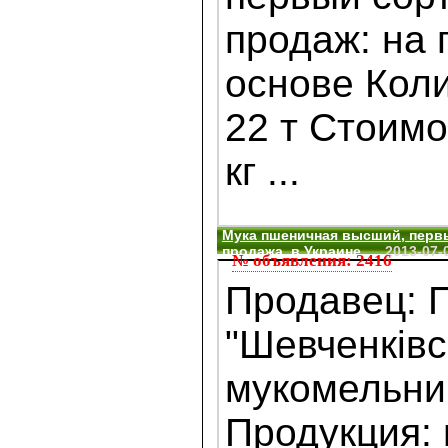
продаж: на 
основе Коли
22 т Стоимо
кг ...
Мука пшеничная высший, первый
продажа, в Украине
2013-07-
№ объявления: 2416
Продавец: 
"Шевченківс
мукомельни
Продукция: