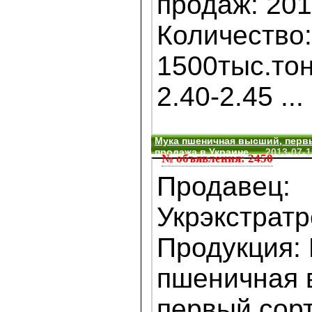
продаж: 20
Количество:
1500тыс.то
2.40-2.45 ...
Мука пшеничная высший, первый
продажа,в Украине
2013-07-1
№ объявления: 2450
Продавец:
Укрэкстрат
Продукция:
пшеничная 
первый сор