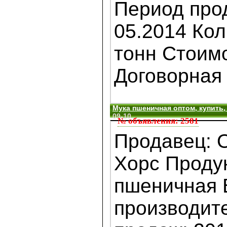
Период прод
05.2014 Кол
тонн Стоимо
Договорная .
Мука пшеничная оптом, купить,
09-10
№ объявления: 2581
Продавец: 
Хорс Проду
пшеничная В
производит