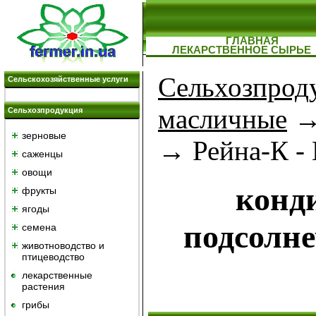
ГЛАВНАЯ
ЛЕКАРСТВЕННОЕ СЫРЬЕ
Сельхозпрод
Сельскохозяйственные услуги
масличные
Сельхозпродукция
зерновые
→ Рейна-К -
саженцы
овощи
конд
фрукты
ягоды
подсолне
семена
животноводство и
птицеводство
лекарственные
растения
грибы