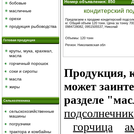
Номер объявления: 850
Д
бобовые
кондитерский по
масличные
орехи
Предлагаем к продаже кондитерский подсол
кг. Общий объем 120 тонн. Цена за тонну 70
продукция рыбоводства
0984728082, 0951505537, Николай
Объемы: 120 тонн
Готовая продукция
Регион: Николаевская обл
крупы, мука, крахмал,
масла
горчичный порошок
Продукция, к
cоки и сиропы
масла
может заинте
жиры
разделе "ма
Сельхозтехника
подсолнечник
сельскохозяйственные
машины
горчица
а
погрузчики
трактора и комбайны