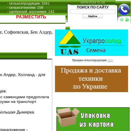
06/08/2026 01:08
- сельхозпродукции: 3341
ПОИСК ПО САЙТУ
- сельхозтехники: 158
- удобрений, агрохимии: 142
РАЗМЕСТИТЬ
 Софиевская, Бен Алдер,
Продажа сельхозпродукции
>>>
 Алдер, Холланд - для
цев.
я с саженцами предоплата
рузки на транспорт
 Большая Дымирка.
 предложение -