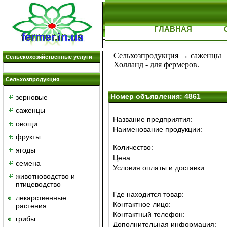
ГЛАВНАЯ
Сельхозпродукция
→
саженцы
Сельскохозяйственные услуги
Холланд - для фермеров.
Сельхозпродукция
Номер объявления: 4861
зерновые
саженцы
Название предприятия:
овощи
Наименование продукции:
фрукты
Количество:
ягоды
Цена:
семена
Условия оплаты и доставки:
животноводство и
птицеводство
Где находится товар:
лекарственные
Контактное лицо:
растения
Контактный телефон:
грибы
Дополнительная информация: