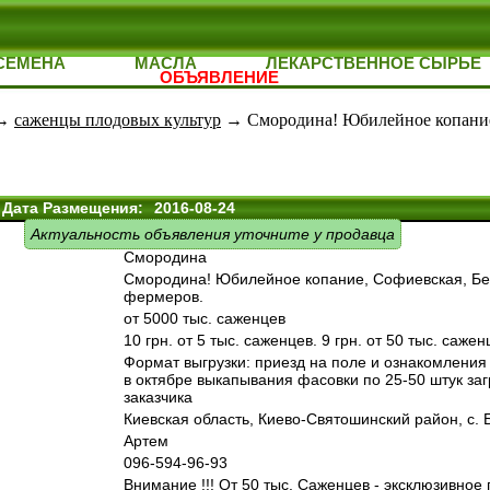
СЕМЕНА
МАСЛА
ЛЕКАРСТВЕННОЕ СЫРЬЕ
ОБЪЯВЛЕНИЕ
→
саженцы плодовых культур
→ Смородина! Юбилейное копание,
Дата Размещения:
2016-08-24
Актуальность объявления уточните у продавца
Смородина
Смородина! Юбилейное копание, Софиевская, Бен
фермеров.
от 5000 тыс. саженцев
10 грн. от 5 тыс. саженцев. 9 грн. от 50 тыс. сажен
Формат выгрузки: приезд на поле и ознакомлени
в октябре выкапывания фасовки по 25-50 штук заг
заказчика
Киевская область, Киево-Святошинский район, с.
Артем
096-594-96-93
Внимание !!! От 50 тыс. Саженцев - эксклюзивное