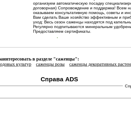
организуем автоматическую посадку специализир
договорная) Сопровождение и поддержка! Всем 
оказываем консультативную помощь, советы и ин
Вам сделать Ваше хозяйство эффективным и при
уход: Весь сезон саженцы находятся под капельн
Регулярно подпитываются минеральным удобрен
Предоставляем сертификаты.
заинтересовать в разделе "саженцы":
одовых культур
саженцы розы
саженцы декоративных расте
Справа ADS
Сп