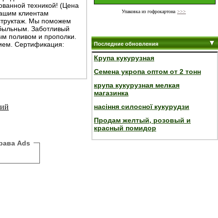
ованной техникой! (Цена
Упаковка из гофрокартона
>>>
нашим клиентам
структаж. Мы поможем
быльным. Заботливый
ым поливом и прополки.
ием. Сертификация:
Последние обновления
Крупа кукурузная
Семена укропа оптом от 2 тонн
крупа кукурузная мелкая
магазинка
насіння силосної кукурудзи
ний
Продам желтый, розовый и
красный помидор
рава Ads