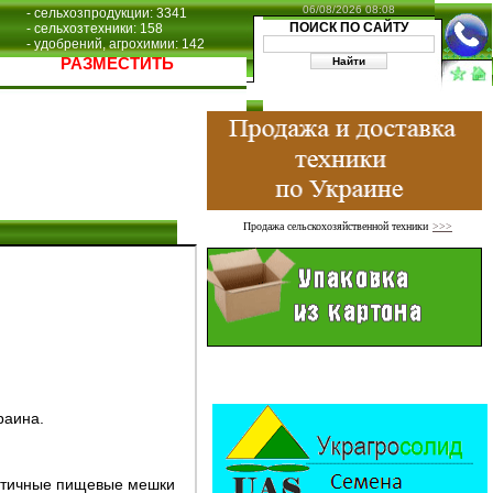
06/08/2026 08:08
- сельхозпродукции: 3341
ПОИСК ПО САЙТУ
- сельхозтехники: 158
- удобрений, агрохимии: 142
РАЗМЕСТИТЬ
Продажа сельскохозяйственной техники
>>>
раина.
метичные пищевые мешки