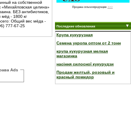
ранный на собственной
ик «Михайловская целина»
Продажа сельхозпродукции
>>>
раина. БЕЗ антибиотиков,
 мёд - 1800 кг
Всего: Общий вес мёда -
96) 777-67-25
Последние обновления
Крупа кукурузная
Семена укропа оптом от 2 тонн
крупа кукурузная мелкая
магазинка
насіння силосної кукурудзи
рава Ads
Продам желтый, розовый и
красный помидор