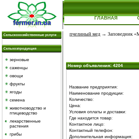
ГЛАВНАЯ
пчелиный мед
→ Заповед­ник «М
Сельскохозяйственные услуги
Сельхозпродукция
зерновые
Номер объявления: 4204
саженцы
овощи
фрукты
Название предприятия:
ягоды
Наименование продукции:
Количество:
семена
Цена:
животноводство и
Условия оплаты и доставки:
птицеводство
Где находится товар:
лекарственные
Контактное лицо:
растения
Контактный телефон:
грибы
Дополнительная информация: