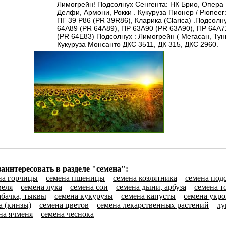
Лимогрейн! Подсолнух Сенгента: НК Брио, Опера 
Делфи, Армони, Рокки . Кукуруза Пионер / Pioneer
ПГ 39 Р86 (PR 39R86), Кларика (Clarica) .Подсолн
64A89 (PR 64A89), ПР 63А90 (PR 63A90), ПР 64A7
(PR 64E83) Подсолнух : Лимогрейн ( Мегасан, Тун
Кукуруза Монсанто ДКС 3511, ДК 315, ДКС 2960.
аинтересовать в разделе "семена":
на горчицы
семена пшеницы
семена козлятника
семена под
веля
семена лука
семена сои
семена дыни, арбуза
семена т
абачка, тыквы
семена кукурузы
семена капусты
семена укро
а (кинзы)
семена цветов
семена лекарственных растений
лу
на ячменя
семена чеснока