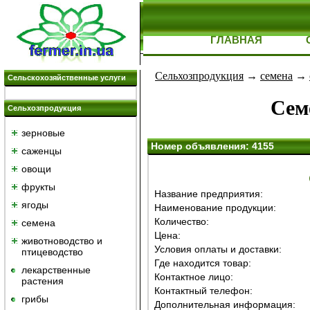
ГЛАВНАЯ
Сельхозпродукция
→
семена
→
Сельскохозяйственные услуги
Сем
Сельхозпродукция
зерновые
Номер объявления: 4155
саженцы
овощи
фрукты
Название предприятия:
ягоды
Наименование продукции:
Количество:
семена
Цена:
животноводство и
Условия оплаты и доставки:
птицеводство
Где находится товар:
лекарственные
Контактное лицо:
растения
Контактный телефон:
грибы
Дополнительная информация: