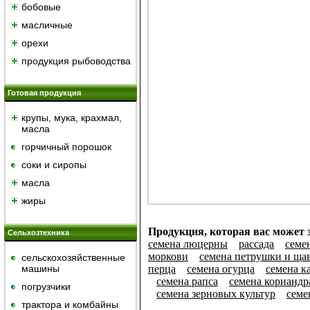
бобовые
масличные
орехи
продукция рыбоводства
Готовая продукция
крупы, мука, крахмал,
масла
горчичный порошок
cоки и сиропы
масла
жиры
Продукция, которая вас может з
Сельхозтехника
семена люцерны
рассада
семе
моркови
семена петрушки и ща
сельскохозяйственные
машины
перца
семена огурца
семена к
семена рапса
семена кориандр
погрузчики
семена зерновых культур
семе
трактора и комбайны