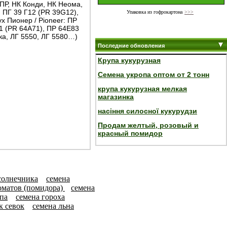
ПР, НК Конди, НК Неома,
: ПГ 39 Г12 (PR 39G12),
Упаковка из гофрокартона
>>>
ух Пионер / Pioneer: ПР
1 (PR 64A71), ПР 64E83
ка, ЛГ 5550, ЛГ 5580…)
Последние обновления
Крупа кукурузная
Семена укропа оптом от 2 тонн
крупа кукурузная мелкая
магазинка
насіння силосної кукурудзи
Продам желтый, розовый и
красный помидор
солнечника
семена
оматов (помидора)
семена
па
семена гороха
к севок
семена льна