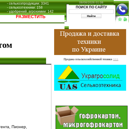
08/08/2026 01:08
- сельхозпродукции: 3341
ПОИСК ПО САЙТУ
- сельхозтехники: 158
- удобрений, агрохимии: 142
РАЗМЕСТИТЬ
том
Продажа сельскохозяйственной техники
>>>
ента, Пионер,