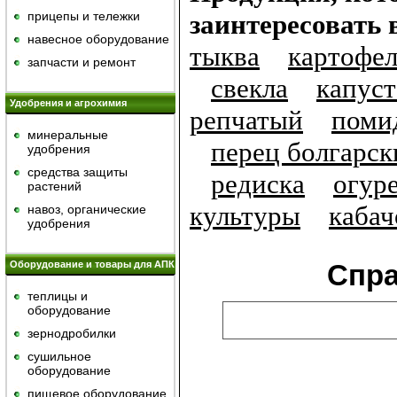
прицепы и тележки
заинтересовать 
навесное оборудование
тыква
картофел
запчасти и ремонт
свекла
капуст
Удобрения и агрохимия
репчатый
поми
минеральные
перец болгарск
удобрения
средства защиты
редиска
огур
растений
культуры
кабач
навоз, органические
удобрения
Оборудование и товары для АПК
Спр
теплицы и
оборудование
зернодробилки
сушильное
оборудование
пищевое оборудование