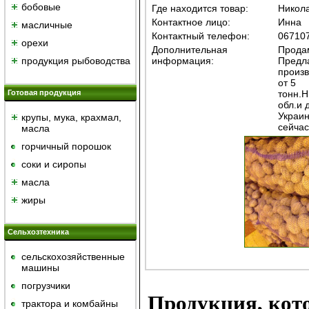
бобовые
Где находится товар:
Никол
Контактное лицо:
Инна
масличные
Контактный телефон:
06710
орехи
Дополнительная
Продам
продукция рыбоводства
информация:
Предла
произв
от 5
Готовая продукция
тонн.Н
обл.и 
Украин
крупы, мука, крахмал,
сейчас
масла
горчичный порошок
cоки и сиропы
масла
жиры
Сельхозтехника
сельскохозяйственные
машины
погрузчики
Продукция, кот
трактора и комбайны