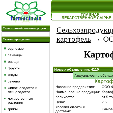
ГЛАВНАЯ
ЛЕКАРСТВЕННОЕ СЫРЬЕ
Сельхозпродукц
Сельскохозяйственные услуги
картофель
→ ООО
Сельхозпродукция
зерновые
Карто
саженцы
овощи
фрукты
Номер объявления: 4110
ягоды
Актуальность объявл
Картоф
семена
Название предприятия:
ООО Ф
животноводство и
птицеводство
Наименование продукции:
Карто
Количество:
от 5 т
лекарственные
Цена:
2.5
растения
Условия оплаты и
грибы
Самовы
доставки: