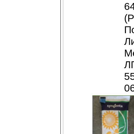
6
(
П
Л
Ме
ЛГ
5
0