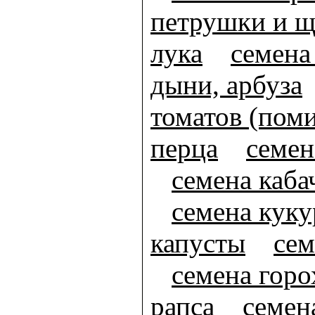
петрушки и щ
лука
семена
дыни, арбуза
томатов (пом
перца
семен
семена каба
семена кук
капусты
сем
семена горо
рапса
семен