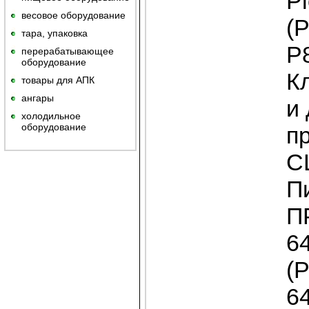
Pi
весовое оборудование
(
тара, упаковка
Р
перерабатывающее
оборудование
Кл
товары для АПК
ангары
и 
холодильное
оборудование
п
С
Пи
П
6
(
6