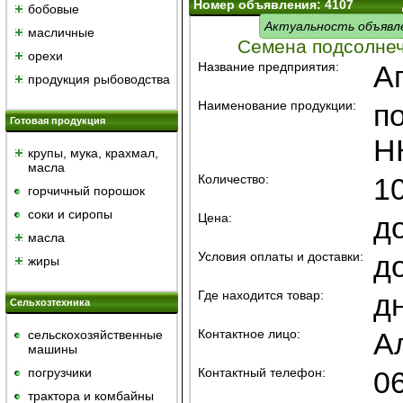
Номер объявления: 4107
бобовые
Актуальность объявл
масличные
Семена подсолнеч
орехи
Название предприятия:
А
продукция рыбоводства
Наименование продукции:
п
Готовая продукция
Н
крупы, мука, крахмал,
масла
Количество:
1
горчичный порошок
cоки и сиропы
Цена:
д
масла
Условия оплаты и доставки:
д
жиры
Где находится товар:
д
Сельхозтехника
Контактное лицо:
А
сельскохозяйственные
машины
погрузчики
Контактный телефон:
0
трактора и комбайны