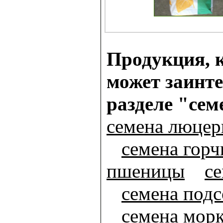
Продукция, к
может заинте
разделе "сем
семена люце
семена гор
пшеницы
се
семена под
семена мор