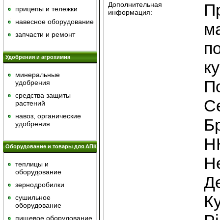
Дополнительная
П
прицепы и тележки
информация:
навесное оборудование
м
запчасти и ремонт
п
Удобрения и агрохимия
ку
минеральные
П
удобрения
средства защиты
С
растений
навоз, органические
Б
удобрения
Н
Оборудование и товары для АПК
Н
теплицы и
оборудование
Д
зернодробилки
К
сушильное
оборудование
пищевое оборудование