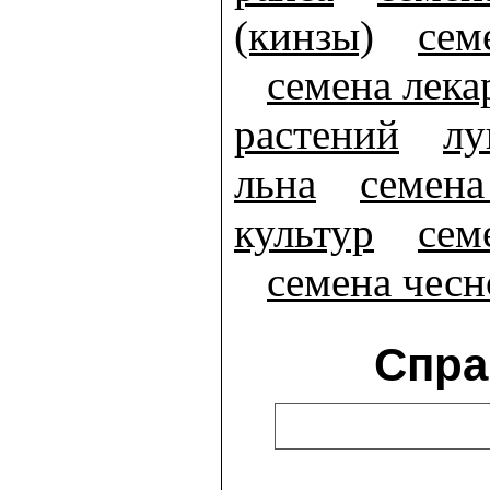
(кинзы)
сем
семена лек
растений
лу
льна
семена
культур
сем
семена чесн
Спра