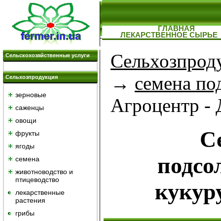
ГЛАВНАЯ
ЛЕКАРСТВЕННОЕ СЫРЬЕ
Сельхозпрод
Сельскохозяйственные услуги
→
семена по
Сельхозпродукция
зерновые
Агроцентр -
саженцы
овощи
С
фрукты
ягоды
подсо
семена
животноводство и
птицеводство
кукур
лекарственные
растения
грибы