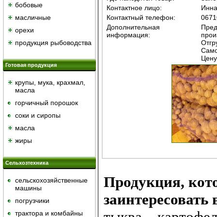
бобовые
Контактное лицо:
Инн
масличные
Контактный телефон:
0671
Дополнительная
Пред
орехи
информация:
прои
продукция рыбоводства
Отгр
Само
Цену
Готовая продукция
крупы, мука, крахмал,
масла
горчичный порошок
cоки и сиропы
масла
жиры
Сельхозтехника
Продукция, кот
сельскохозяйственные
машины
заинтересовать 
погрузчики
тыква
картофел
трактора и комбайны