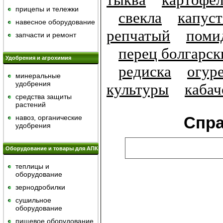
прицепы и тележки
свекла
капуст
навесное оборудование
репчатый
поми
запчасти и ремонт
перец болгарск
Удобрения и агрохимия
редиска
огур
минеральные
удобрения
культуры
кабач
средства защиты
растений
навоз, органические
Спр
удобрения
Оборудование и товары для АПК
теплицы и
оборудование
зернодробилки
сушильное
оборудование
пищевое оборудование