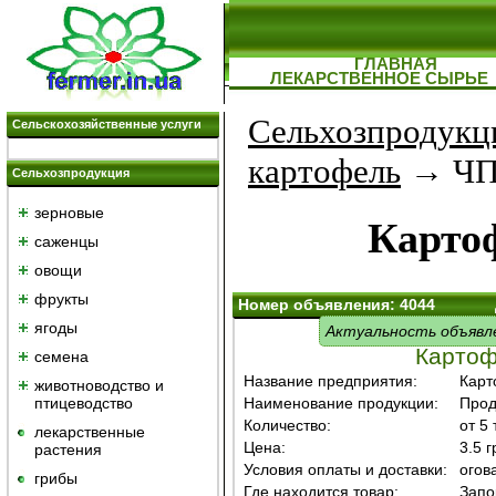
ГЛАВНАЯ
ЛЕКАРСТВЕННОЕ СЫРЬЕ
Сельхозпродукц
Сельскохозяйственные услуги
картофель
→ ЧП 
Сельхозпродукция
зерновые
Карто
саженцы
овощи
фрукты
Номер объявления: 4044
ягоды
Актуальность объявл
Картоф
семена
Название предприятия:
Карт
животноводство и
птицеводство
Наименование продукции:
Прод
Количество:
от 5 
лекарственные
Цена:
3.5 г
растения
Условия оплаты и доставки:
огов
грибы
Где находится товар:
Запо