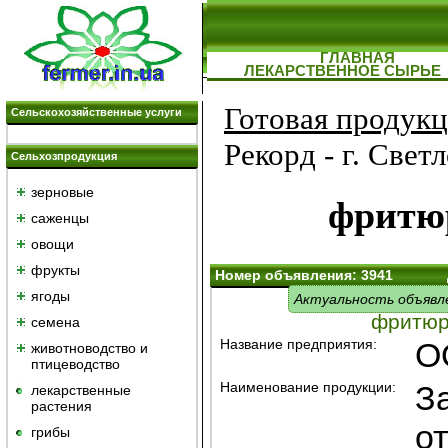
ГЛАВНАЯ
ЛЕКАРСТВЕННОЕ СЫРЬЕ
Готовая продук
Сельскохозяйственные услуги
Рекорд - г. Свет
Сельхозпродукция
зерновые
фритю
саженцы
овощи
фрукты
Номер объявления: 3941
ягоды
Актуальность объявл
фритюр
семена
Название предприятия:
О
животноводство и
птицеводство
Наименование продукции:
З
лекарственные
растения
о
грибы