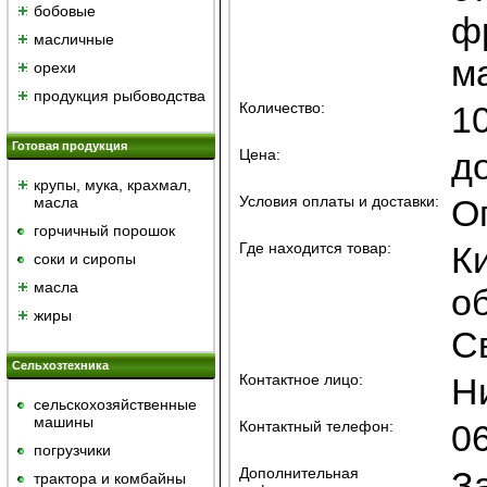
бобовые
ф
масличные
м
орехи
продукция рыбоводства
Количество:
10
Готовая продукция
Цена:
д
крупы, мука, крахмал,
Условия оплаты и доставки:
О
масла
горчичный порошок
Где находится товар:
К
cоки и сиропы
масла
об
жиры
С
Сельхозтехника
Контактное лицо:
Н
сельскохозяйственные
машины
Контактный телефон:
06
погрузчики
Дополнительная
З
трактора и комбайны