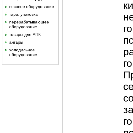
к
весовое оборудование
н
тара, упаковка
перерабатывающее
го
оборудование
товары для АПК
п
ангары
ра
холодильное
оборудование
го
П
с
с
за
г
п