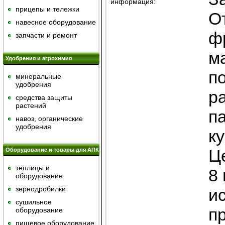
информация:
прицепы и тележки
О
навесное оборудование
ф
запчасти и ремонт
м
Удобрения и агрохимия
п
минеральные
удобрения
р
средства защиты
растений
п
навоз, органические
удобрения
к
Ц
Оборудование и товары для АПК
теплицы и
8 
оборудование
зернодробилки
и
сушильное
п
оборудование
пищевое оборудование