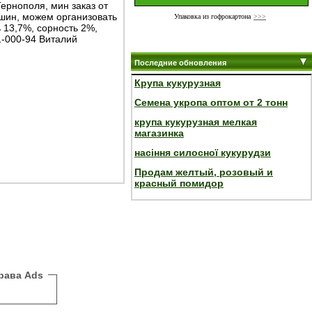
Тернополя, мин заказ от
шин, можем организовать
Упаковка из гофрокартона
>>>
ь 13,7%, сорность 2%,
1-000-94 Виталий
Последние обновления
Крупа кукурузная
Семена укропа оптом от 2 тонн
крупа кукурузная мелкая
магазинка
насіння силосної кукурудзи
Продам желтый, розовый и
красный помидор
рава Ads