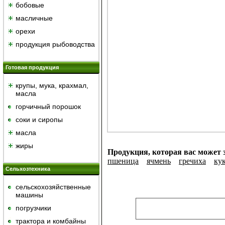
бобовые
масличные
орехи
продукция рыбоводства
Готовая продукция
крупы, мука, крахмал,
масла
горчичный порошок
cоки и сиропы
масла
жиры
Продукция, которая вас может з
пшеница
ячмень
гречиха
ку
Сельхозтехника
сельскохозяйственные
машины
погрузчики
трактора и комбайны