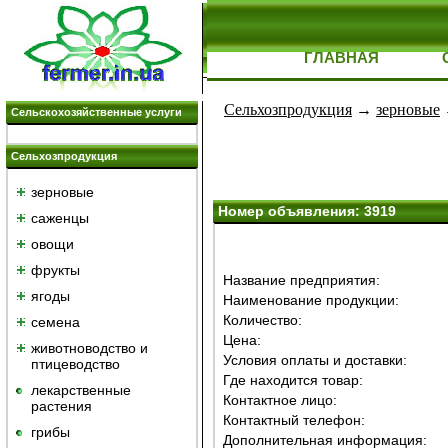
ГЛАВНАЯ
Сельхозпродукция
→
зерновые
Сельскохозяйственные услуги
Сельхозпродукция
зерновые
Номер объявления: 3919
саженцы
овощи
фрукты
Название предприятия:
ягоды
Наименование продукции:
Количество:
семена
Цена:
животноводство и
Условия оплаты и доставки:
птицеводство
Где находится товар:
лекарственные
Контактное лицо:
растения
Контактный телефон:
грибы
Дополнительная информация: