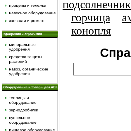
подсолнечник
прицепы и тележки
навесное оборудование
горчица
а
запчасти и ремонт
конопля
Удобрения и агрохимия
минеральные
Спра
удобрения
средства защиты
растений
навоз, органические
удобрения
Оборудование и товары для АПК
теплицы и
оборудование
зернодробилки
сушильное
оборудование
пищевое оборудование