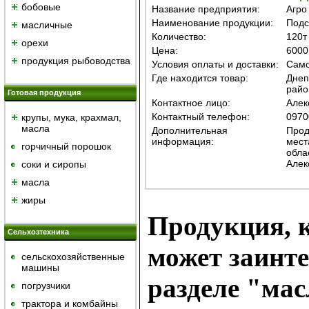
бобовые
Название предприятия:
Агро
Наименование продукции:
Подс
масличные
Количество:
120т
орехи
Цена:
6000
продукция рыбоводства
Условия оплаты и доставки:
Само
Где находится товар:
Днеп
райо
Готовая продукция
Контактное лицо:
Алек
Контактный телефон:
0970
крупы, мука, крахмал,
масла
Дополнительная
Прод
информация:
мест
горчичный порошок
обла
Алек
cоки и сиропы
масла
жиры
Продукция, к
Сельхозтехника
может заинте
сельскохозяйственные
машины
разделе "ма
погрузчики
трактора и комбайны