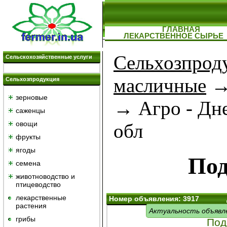
ГЛАВНАЯ
ЛЕКАРСТВЕННОЕ СЫРЬЕ
Сельхозпрод
Сельскохозяйственные услуги
масличные
Сельхозпродукция
зерновые
→ Агро - Дн
саженцы
овощи
обл
фрукты
ягоды
Под
семена
животноводство и
птицеводство
лекарственные
Номер объявления: 3917
растения
Актуальность объявл
грибы
Под