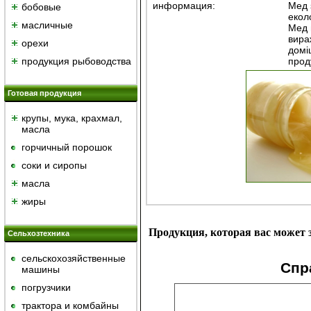
информация:
Мед 
бобовые
еколо
масличные
Мед 
вира
орехи
домі
продукция рыбоводства
прод
Готовая продукция
крупы, мука, крахмал,
масла
горчичный порошок
cоки и сиропы
масла
жиры
Продукция, которая вас может з
Сельхозтехника
сельскохозяйственные
Спр
машины
погрузчики
трактора и комбайны