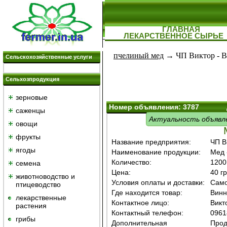
ГЛАВНАЯ
ЛЕКАРСТВЕННОЕ СЫРЬЕ
пчелиный мед
→ ЧП Виктор - В
Сельскохозяйственные услуги
Сельхозпродукция
зерновые
Номер объявления: 3787
саженцы
Актуальность объявл
овощи
фрукты
Название предприятия:
ЧП В
ягоды
Наименование продукции:
Мед 
Количество:
1200
семена
Цена:
40 гр
животноводство и
Условия оплаты и доставки:
Само
птицеводство
Где находится товар:
Винн
лекарственные
Контактное лицо:
Викт
растения
Контактный телефон:
0961
грибы
Дополнительная
Прод