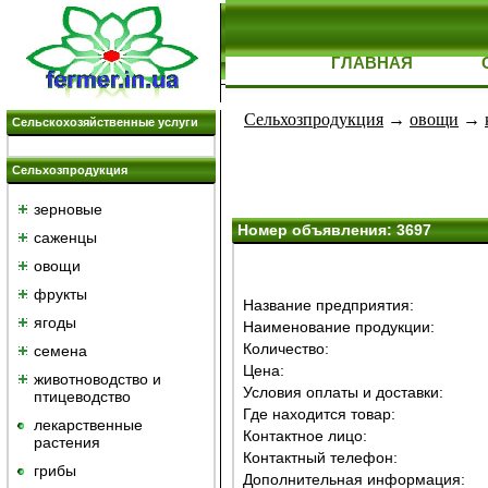
ГЛАВНАЯ
Сельхозпродукция
→
овощи
→
Сельскохозяйственные услуги
Сельхозпродукция
зерновые
Номер объявления: 3697
саженцы
овощи
фрукты
Название предприятия:
ягоды
Наименование продукции:
Количество:
семена
Цена:
животноводство и
Условия оплаты и доставки:
птицеводство
Где находится товар:
лекарственные
Контактное лицо:
растения
Контактный телефон:
грибы
Дополнительная информация: