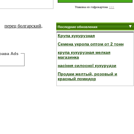
Упаковка из гофрокартона
>>>
перец болгарский,
Последние обновления
Крупа кукурузная
Семена укропа оптом от 2 тонн
крупа кукурузная мелкая
рава Ads
магазинка
насіння силосної кукурудзи
Продам желтый, розовый и
красный помидор