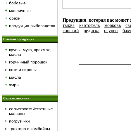
бобовые
масличные
орехи
Продукция, которая вас может 
тыква
картофель
морковь
св
продукция рыбоводства
горький
редиска
огурец
бах
Готовая продукция
крупы, мука, крахмал,
масла
горчичный порошок
cоки и сиропы
масла
жиры
Сельхозтехника
сельскохозяйственные
машины
погрузчики
трактора и комбайны