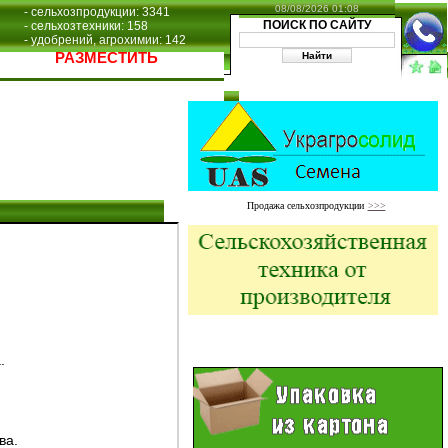
08/08/2026 01:08
- сельхозпродукции: 3341
ПОИСК ПО САЙТУ
- сельхозтехники: 158
- удобрений, агрохимии: 142
РАЗМЕСТИТЬ
Продажа сельхозпродукции
>>>
.
ва.