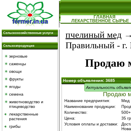
ГЛАВНАЯ
ЛЕКАРСТВЕННОЕ СЫРЬЕ
пчелиный мед
→
Сельскохозяйственные услуги
Правильный - г.
Сельхозпродукция
зерновые
Продаю 
саженцы
овощи
фрукты
Номер объявления: 3685
ягоды
Актуальность объявл
Продаю м
семена
Название предприятия:
Мед 
животноводство и
птицеводство
Наименование продукции:
Прод
Количество:
500+
лекарственные
Цена:
35 гр
растения
Условия оплаты и доставки:
Дост
грибы
Нова