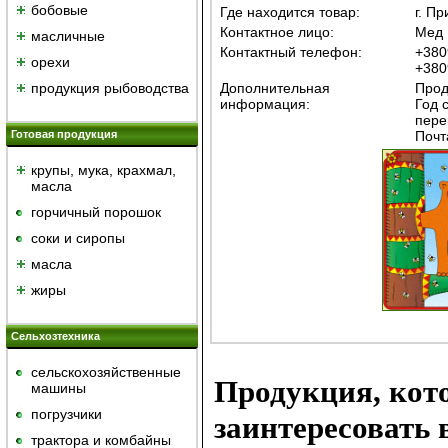
бобовые
Где находится товар:
г. Пр
Контактное лицо:
Мед 
масличные
Контактный телефон:
+380
орехи
+380
продукция рыбоводства
Дополнительная
Прод
информация:
Год с
пере
Готовая продукция
Почт
крупы, мука, крахмал,
масла
горчичный порошок
cоки и сиропы
масла
жиры
Сельхозтехника
сельскохозяйственные
Продукция, кот
машины
погрузчики
заинтересовать в
трактора и комбайны