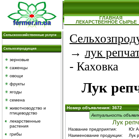
ГЛАВНАЯ
ЛЕКАРСТВЕННОЕ СЫРЬЕ
Сельхозпрод
Сельскохозяйственные услуги
→
лук репча
Сельхозпродукция
зерновые
- Каховка
саженцы
овощи
Лук реп
фрукты
ягоды
семена
Номер объявления: 3672
животноводство и
птицеводство
Актуальность объявл
лекарственные
Лук реп
растения
Название предприятия:
Юг А
грибы
Наименование продукции:
Лук 