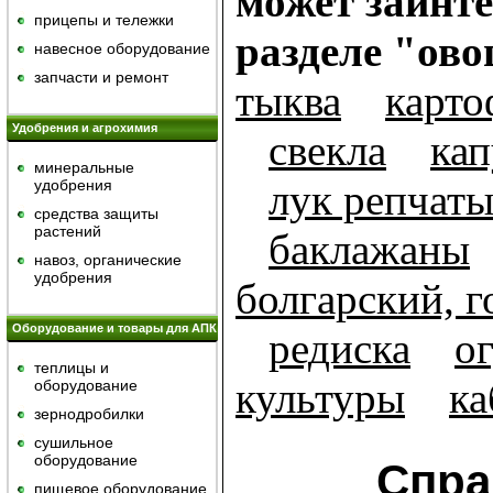
может заинте
прицепы и тележки
разделе "ов
навесное оборудование
запчасти и ремонт
тыква
карто
Удобрения и агрохимия
свекла
кап
минеральные
удобрения
лук репчат
средства защиты
растений
баклажаны
навоз, органические
удобрения
болгарский, 
Оборудование и товары для АПК
редиска
о
теплицы и
культуры
ка
оборудование
зернодробилки
сушильное
оборудование
Спра
пищевое оборудование