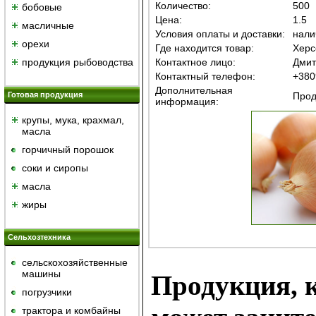
Количество:
500
бобовые
Цена:
1.5
масличные
Условия оплаты и доставки:
нали
орехи
Где находится товар:
Херс
продукция рыбоводства
Контактное лицо:
Дмит
Контактный телефон:
+380
Дополнительная
Готовая продукция
Прод
информация:
крупы, мука, крахмал,
масла
горчичный порошок
cоки и сиропы
масла
жиры
Сельхозтехника
сельскохозяйственные
машины
Продукция, к
погрузчики
трактора и комбайны