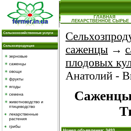
ГЛАВНАЯ
ЛЕКАРСТВЕННОЕ СЫРЬЕ
Сельхозпрод
Сельскохозяйственные услуги
саженцы
→
Сельхозпродукция
зерновые
плодовых ку
саженцы
овощи
Анатолий - 
фрукты
ягоды
Саженцы
семена
животноводство и
Т
птицеводство
лекарственные
растения
грибы
Номер объявления: 3493