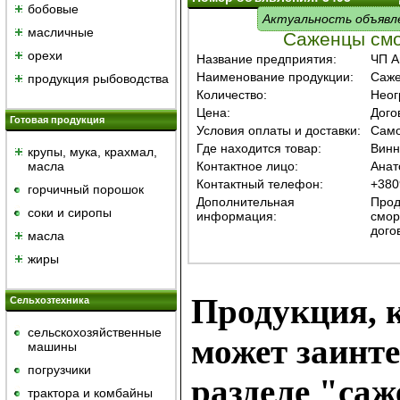
бобовые
Актуальность объявл
масличные
Саженцы смо
орехи
Название предприятия:
ЧП А
Наименование продукции:
Саже
продукция рыбоводства
Количество:
Неог
Цена:
Дого
Готовая продукция
Условия оплаты и доставки:
Само
Где находится товар:
Винн
крупы, мука, крахмал,
масла
Контактное лицо:
Анат
Контактный телефон:
+380
горчичный порошок
Дополнительная
Прод
cоки и сиропы
информация:
смор
дого
масла
жиры
Продукция, к
Сельхозтехника
сельскохозяйственные
может заинте
машины
погрузчики
разделе "са
трактора и комбайны