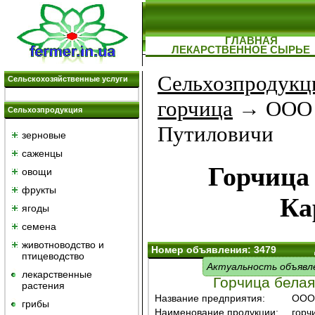
ГЛАВНАЯ
ЛЕКАРСТВЕННОЕ СЫРЬЕ
Сельхозпродукц
Сельскохозяйственные услуги
горчица
→ ООО "
Сельхозпродукция
Путиловичи
зерновые
саженцы
Горчица 
овощи
фрукты
Ка
ягоды
семена
животноводство и
Номер объявления: 3479
птицеводство
Актуальность объявл
лекарственные
Горчица белая
растения
Название предприятия:
ООО 
грибы
Наименование продукции:
горч