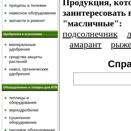
Продукция, кот
прицепы и тележки
заинтересовать 
навесное оборудование
запчасти и ремонт
"масличные":
подсолнечник
Удобрения и агрохимия
амарант
рыж
минеральные
удобрения
средства защиты
Спр
растений
навоз, органические
удобрения
Оборудование и товары для АПК
теплицы и
оборудование
зернодробилки
сушильное
оборудование
пищевое оборудование