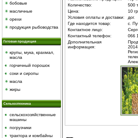
бобовые
Количество:
500 
масличные
Цена:
10 гр
Условия оплаты и доставки:
дог.
орехи
Где находится товар:
с. П
продукция рыбоводства
Контактное лицо:
Серг
Контактный телефон:
066 
Готовая продукция
Дополнительная
Прод
информация:
2014
Реги
крупы, мука, крахмал,
теле
масла
Алек
горчичный порошок
cоки и сиропы
масла
жиры
Сельхозтехника
сельскохозяйственные
машины
погрузчики
трактора и комбайны