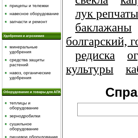
прицепы и тележки
лук репчат
навесное оборудование
запчасти и ремонт
баклажаны
Удобрения и агрохимия
болгарский, 
минеральные
редиска
о
удобрения
средства защиты
растений
культуры
ка
навоз, органические
удобрения
Спра
Оборудование и товары для АПК
теплицы и
оборудование
зернодробилки
сушильное
оборудование
пищевое оборудование