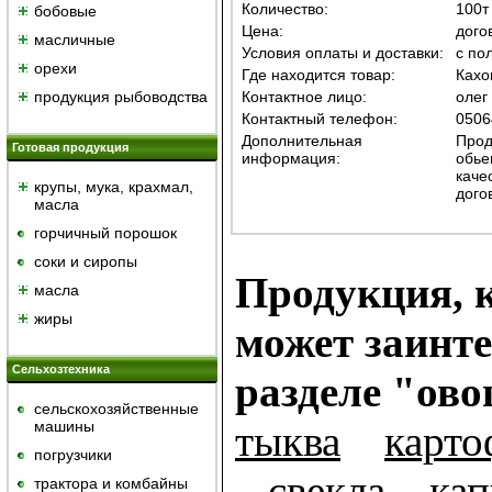
Количество:
100т
бобовые
Цена:
дого
масличные
Условия оплаты и доставки:
с по
орехи
Где находится товар:
Кахо
продукция рыбоводства
Контактное лицо:
олег
Контактный телефон:
0506
Дополнительная
Прод
Готовая продукция
информация:
обье
каче
крупы, мука, крахмал,
дого
масла
горчичный порошок
cоки и сиропы
Продукция, к
масла
жиры
может заинте
Сельхозтехника
разделе "ов
сельскохозяйственные
машины
тыква
карто
погрузчики
свекла
кап
трактора и комбайны