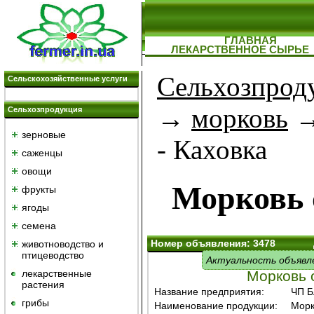
ГЛАВНАЯ
ЛЕКАРСТВЕННОЕ СЫРЬЕ
Сельхозпрод
Сельскохозяйственные услуги
→
морковь
→
Сельхозпродукция
зерновые
- Каховка
саженцы
овощи
Морковь 
фрукты
ягоды
семена
Номер объявления: 3478
животноводство и
птицеводство
Актуальность объявл
лекарственные
Морковь 
растения
Название предприятия:
ЧП Б
грибы
Наименование продукции:
Морк