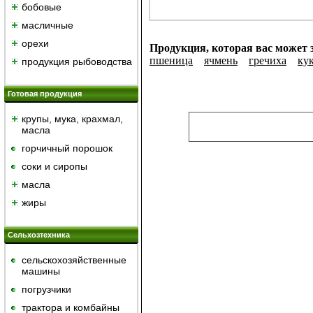
бобовые
масличные
орехи
Продукция, которая вас может з
пшеница
ячмень
гречиха
ку
продукция рыбоводства
Готовая продукция
крупы, мука, крахмал,
масла
горчичный порошок
cоки и сиропы
масла
жиры
Сельхозтехника
сельскохозяйственные
машины
погрузчики
трактора и комбайны