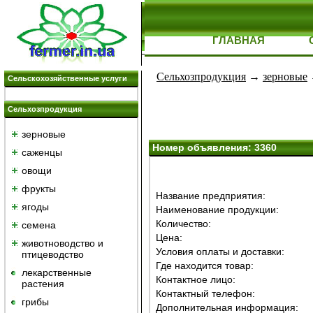
ГЛАВНАЯ
Сельхозпродукция
→
зерновые
Сельскохозяйственные услуги
Сельхозпродукция
зерновые
Номер объявления: 3360
саженцы
овощи
фрукты
Название предприятия:
ягоды
Наименование продукции:
Количество:
семена
Цена:
животноводство и
Условия оплаты и доставки:
птицеводство
Где находится товар:
лекарственные
Контактное лицо:
растения
Контактный телефон:
грибы
Дополнительная информация: