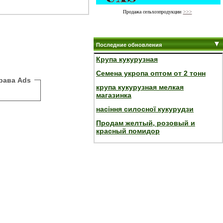
Продажа сельхозпродукции
>>>
Последние обновления
Крупа кукурузная
Семена укропа оптом от 2 тонн
рава Ads
крупа кукурузная мелкая
магазинка
насіння силосної кукурудзи
Продам желтый, розовый и
красный помидор