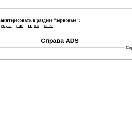
аинтересовать в разделе "зерновые":
куруза
рис
сорго
овёс
Справа ADS
Сп