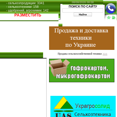
08/08/2026 08:08
- сельхозпродукции: 3341
ПОИСК ПО САЙТУ
- сельхозтехники: 158
- удобрений, агрохимии: 142
РАЗМЕСТИТЬ
Продажа сельскохозяйственной техники
>>>