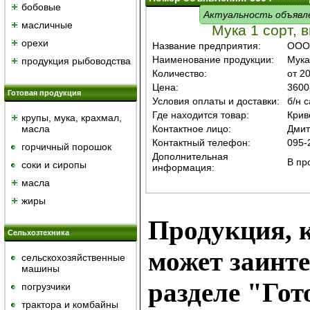
бобовые
Актуальность объявл
масличные
Мука 1 сорт, 
орехи
Название предприятия:
ООО
Наименование продукции:
Мука 
продукция рыбоводства
Количество:
от 20
Цена:
3600
Готовая продукция
Условия оплаты и доставки:
б/н 
Где находится товар:
Крив
крупы, мука, крахмал,
масла
Контактное лицо:
Дмит
Контактный телефон:
095-
горчичный порошок
Дополнительная
В пр
cоки и сиропы
информация:
масла
жиры
Продукция, к
Сельхозтехника
может заинте
сельскохозяйственные
машины
разделе "Гот
погрузчики
трактора и комбайны