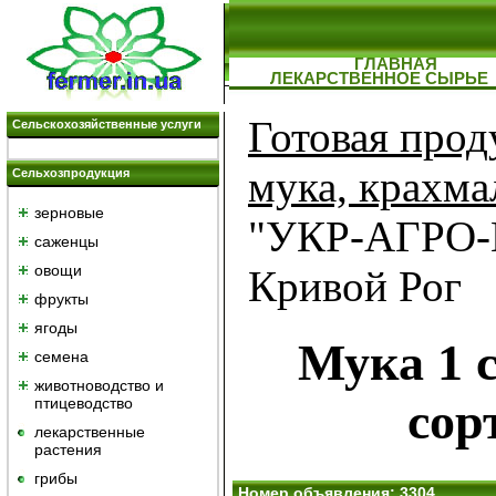
ГЛАВНАЯ
ЛЕКАРСТВЕННОЕ СЫРЬЕ
Готовая прод
Сельскохозяйственные услуги
мука, крахма
Сельхозпродукция
зерновые
"УКР-АГРО-
саженцы
овощи
Кривой Рог
фрукты
ягоды
Мука 1 
семена
животноводство и
сор
птицеводство
лекарственные
растения
грибы
Номер объявления: 3304