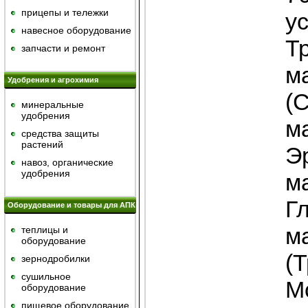
прицепы и тележки
у
навесное оборудование
Т
запчасти и ремонт
ма
Удобрения и агрохимия
(
минеральные
удобрения
ма
средства защиты
растений
Эр
навоз, органические
удобрения
ма
Г
Оборудование и товары для АПК
ма
теплицы и
оборудование
(Т
зернодробилки
сушильное
М
оборудование
пищевое оборудование