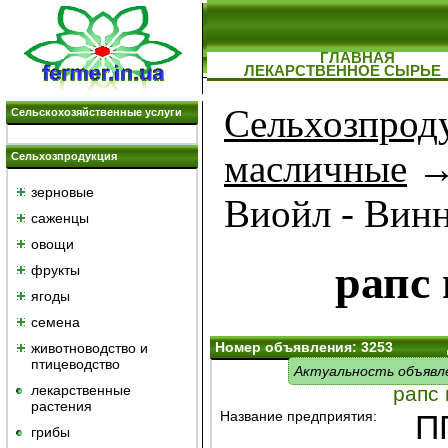
ГЛАВНАЯ
ЛЕКАРСТВЕННОЕ СЫРЬЕ
Сельхозпрод
Сельскохозяйственные услуги
масличные
Сельхозпродукция
зерновые
Виойл - Винн
саженцы
овощи
рапс
фрукты
ягоды
семена
Номер объявления: 3253
животноводство и
птицеводство
Актуальность объявл
лекарственные
рапс
растения
Название предприятия:
П
грибы