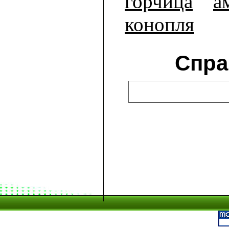
горчица
а
конопля
Спра