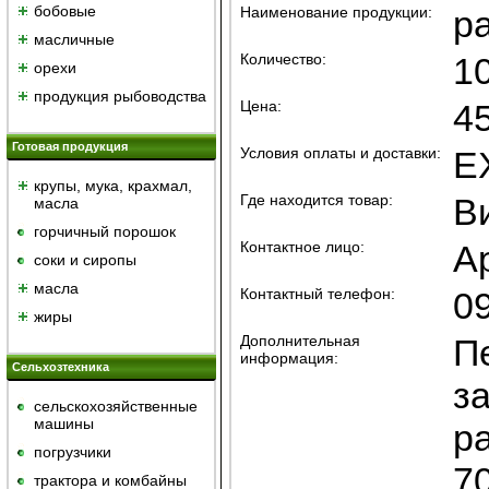
бобовые
Наименование продукции:
р
масличные
Количество:
1
орехи
продукция рыбоводства
Цена:
4
Готовая продукция
Условия оплаты и доставки:
E
крупы, мука, крахмал,
Где находится товар:
В
масла
горчичный порошок
Контактное лицо:
А
cоки и сиропы
масла
Контактный телефон:
09
жиры
Дополнительная
П
информация:
Сельхозтехника
з
сельскохозяйственные
машины
р
погрузчики
70
трактора и комбайны