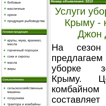
Номер объявления: 3212
бобовые
Услуги убо
масличные
орехи
Крыму -
продукция рыбоводства
Джон 
Готовая продукция
крупы, мука, крахмал,
масла
На сезон
горчичный порошок
предлагае
cоки и сиропы
масла
уборке з
жиры
Крыму.
Ц
Сельхозтехника
комбай
сельскохозяйственные
машины
составляет
погрузчики
трактора и комбайны