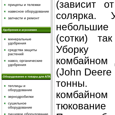
(зависит о
прицепы и тележки
навесное оборудование
солярка.
запчасти и ремонт
небольши
Удобрения и агрохимия
(сотки) та
минеральные
удобрения
Уборку п
средства защиты
растений
комбайном 
навоз, органические
удобрения
(John Deere 
Оборудование и товары для АПК
тонны. 
теплицы и
оборудование
комбайно
зернодробилки
тюковани
сушильное
оборудование
пищевое оборудование