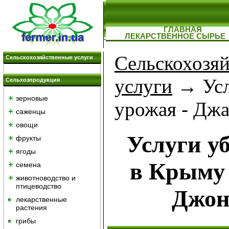
ГЛАВНАЯ
ЛЕКАРСТВЕННОЕ СЫРЬЕ
Сельскохозя
Сельскохозяйственные услуги
услуги
→ Усл
Сельхозпродукция
зерновые
урожая - Дж
саженцы
овощи
Услуги у
фрукты
ягоды
в Крыму 
семена
животноводство и
птицеводство
Джон
лекарственные
растения
грибы