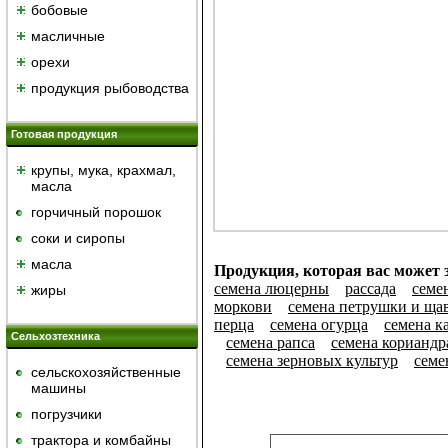
бобовые
масличные
орехи
продукция рыбоводства
Готовая продукция
крупы, мука, крахмал,
масла
горчичный порошок
cоки и сиропы
масла
Продукция, которая вас может з
семена люцерны
рассада
семе
жиры
моркови
семена петрушки и ща
перца
семена огурца
семена к
Сельхозтехника
семена рапса
семена кориандр
семена зерновых культур
семе
сельскохозяйственные
машины
погрузчики
трактора и комбайны