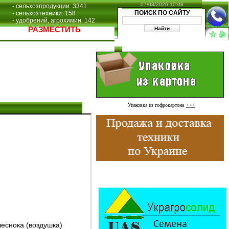
07/08/2026 10:08
- сельхозпродукции: 3341
ПОИСК ПО САЙТУ
- сельхозтехники: 158
- удобрений, агрохимии: 142
РАЗМЕСТИТЬ
Упаковка из гофрокартона
>>>
чеснока (воздушка)