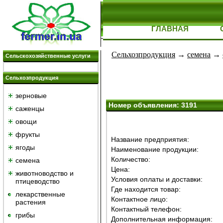
ГЛАВНАЯ
Сельхозпродукция
→
семена
→
Сельскохозяйственные услуги
Сельхозпродукция
зерновые
Номер объявления: 3191
саженцы
овощи
фрукты
Название предприятия:
ягоды
Наименование продукции:
Количество:
семена
Цена:
животноводство и
Условия оплаты и доставки:
птицеводство
Где находится товар:
лекарственные
Контактное лицо:
растения
Контактный телефон:
грибы
Дополнительная информация: