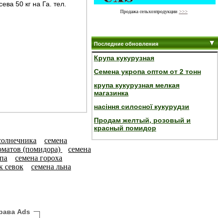
ва 50 кг на Га. тел.
Продажа сельхозпродукции
>>>
Последние обновления
Крупа кукурузная
Семена укропа оптом от 2 тонн
крупа кукурузная мелкая
магазинка
насіння силосної кукурудзи
Продам желтый, розовый и
красный помидор
солнечника
семена
оматов (помидора)
семена
па
семена гороха
к севок
семена льна
рава Ads