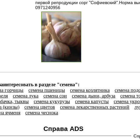
первой репродукции сорг "Cофиевский".Норма высе
0971240956
аинтересовать в разделе "семена":
на горчицы
семена пшеницы
семена козлятника
семена под
веля
семена лука
семена сои
семена дыни, арбуза
семена т
абачка, тыквы
семена кукурузы
семена капусты
семена укро
а (кинзы)
семена цветов
семена лекарственных растений
лу
на ячменя
семена чеснока
Справа ADS
Сп