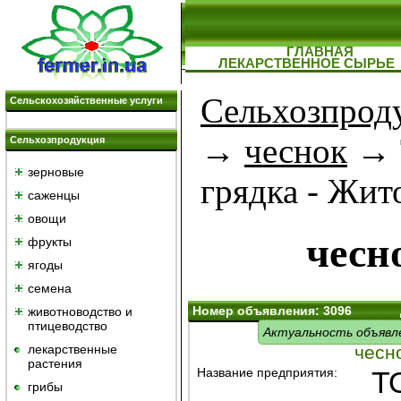
ГЛАВНАЯ
ЛЕКАРСТВЕННОЕ СЫРЬЕ
Сельхозпрод
Сельскохозяйственные услуги
→
чеснок
→ 
Сельхозпродукция
зерновые
грядка - Жи
саженцы
овощи
чесн
фрукты
ягоды
семена
Номер объявления: 3096
животноводство и
птицеводство
Актуальность объявл
лекарственные
чесн
растения
Название предприятия:
Т
грибы