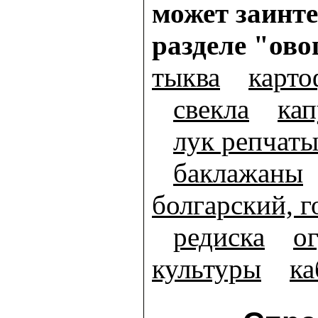
может заинте
разделе "ов
тыква
карто
свекла
кап
лук репчат
баклажаны
болгарский, 
редиска
о
культуры
ка