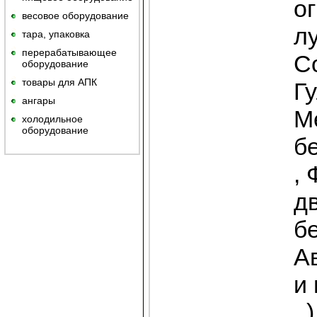
о
весовое оборудование
л
тара, упаковка
перерабатывающее
С
оборудование
товары для АПК
Гу
ангары
М
холодильное
оборудование
б
,
д
бе
Ав
и 
. 