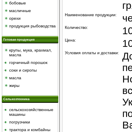
г
бобовые
масличные
Наименование продукции:
ч
орехи
продукция рыбоводства
Количество:
1
Готовая продукция
Цена:
1
крупы, мука, крахмал,
Условия оплаты и доставки:
Д
масла
горчичный порошок
п
cоки и сиропы
Н
масла
жиры
в
У
Сельхозтехника
сельскохозяйственные
п
машины
В
погрузчики
трактора и комбайны