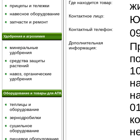
Где находится товар:
ж
прицепы и тележки
навесное оборудование
Контактное лицо:
Ю
запчасти и ремонт
Контактный телефон:
0
Удобрения и агрохимия
Дополнительная
П
минеральные
информация:
удобрения
п
средства защиты
растений
10
навоз, органические
удобрения
на
н
Оборудование и товары для АПК
01
теплицы и
оборудование
к
зернодробилки
сушильное
н
оборудование
пищевое оборудование