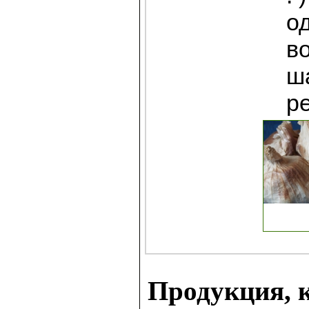
од
в
ш
р
Продукция, к