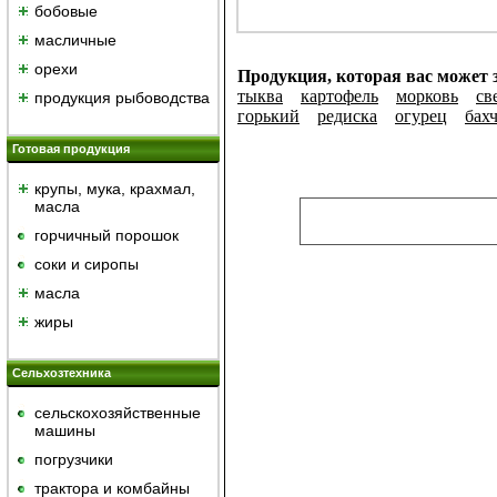
бобовые
масличные
орехи
Продукция, которая вас может 
тыква
картофель
морковь
св
продукция рыбоводства
горький
редиска
огурец
бах
Готовая продукция
крупы, мука, крахмал,
масла
горчичный порошок
cоки и сиропы
масла
жиры
Сельхозтехника
сельскохозяйственные
машины
погрузчики
трактора и комбайны