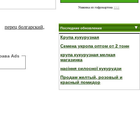
Упаковка из гофрокартона
>>>
перец болгарский,
Последние обновления
Крупа кукурузная
Семена укропа оптом от 2 тонн
крупа кукурузная мелкая
рава Ads
магазинка
насіння силосної кукурудзи
Продам желтый, розовый и
красный помидор