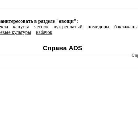
заинтересовать в разделе "овощи":
екла
капуста
чеснок
лук репчатый
помидоры
баклажаны
чевые культуры
кабачок
Справа ADS
Сп