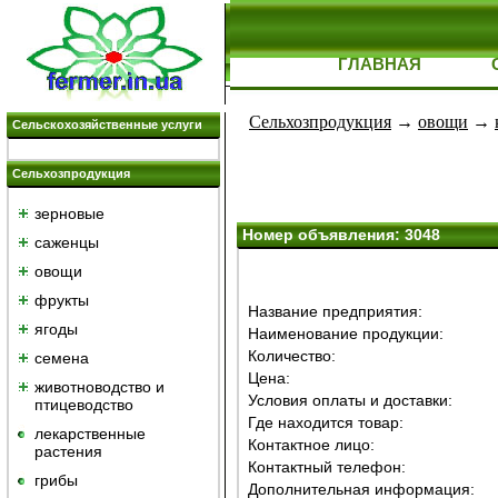
ГЛАВНАЯ
Сельхозпродукция
→
овощи
→
Сельскохозяйственные услуги
Сельхозпродукция
зерновые
Номер объявления: 3048
саженцы
овощи
фрукты
Название предприятия:
ягоды
Наименование продукции:
Количество:
семена
Цена:
животноводство и
Условия оплаты и доставки:
птицеводство
Где находится товар:
лекарственные
Контактное лицо:
растения
Контактный телефон:
грибы
Дополнительная информация: