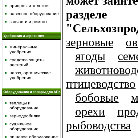
может заинте
прицепы и тележки
разделе
навесное оборудование
запчасти и ремонт
"Сельхозпро
Удобрения и агрохимия
зерновые
о
минеральные
удобрения
ягоды
сем
средства защиты
растений
животновод
навоз, органические
удобрения
птицеводство
Оборудование и товары для АПК
бобовые
м
теплицы и
орехи
про
оборудование
зернодробилки
рыбоводства
сушильное
оборудование
пищевое оборудование