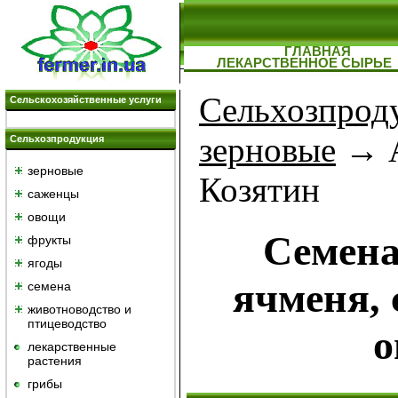
ГЛАВНАЯ
ЛЕКАРСТВЕННОЕ СЫРЬЕ
Сельхозпрод
Сельскохозяйственные услуги
зерновые
→ А
Сельхозпродукция
зерновые
Козятин
саженцы
овощи
Семена
фрукты
ягоды
ячменя, 
семена
животноводство и
птицеводство
о
лекарственные
растения
грибы