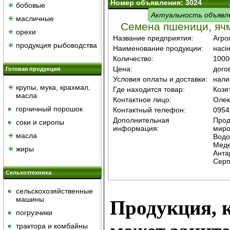
Номер объявления: 3024
бобовые
Актуальность объявл
масличные
Семена пшеници, ячм
орехи
Название предприятия:
Агро
продукция рыбоводства
Наименование продукции:
насі
Количество:
1000
Цена:
дого
Готовая продукция
Условия оплаты и доставки:
нали
крупы, мука, крахмал,
Где находится товар:
Козя
масла
Контактное лицо:
Олек
горчичный порошок
Контактный телефон:
0954
Дополнительная
Прод
cоки и сиропы
информация:
миро
масла
Водо
Меде
жиры
Анта
Серп
Сельхозтехника
сельскохозяйственные
машины
Продукция, к
погрузчики
трактора и комбайны