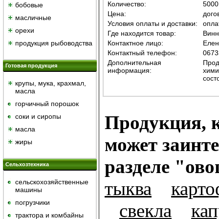
Количество:
5000
бобовые
Цена:
дого
масличные
Условия оплаты и доставки:
опла
орехи
Где находится товар:
Винн
продукция рыбоводства
Контактное лицо:
Елен
Контактный телефон:
0673
Дополнительная
Прод
Готовая продукция
информация:
хими
сост
крупы, мука, крахмал,
масла
горчичный порошок
Продукция, к
cоки и сиропы
масла
может заинте
жиры
разделе "ов
Сельхозтехника
сельскохозяйственные
тыква
карто
машины
погрузчики
свекла
кап
трактора и комбайны