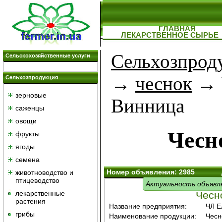
ГЛАВНАЯ
ЛЕКАРСТВЕННОЕ СЫРЬЕ
Сельхозпрод
Сельскохозяйственные услуги
→
чеснок
→ 
Сельхозпродукция
зерновые
Винница
саженцы
овощи
Чесн
фрукты
ягоды
семена
Номер объявления: 2985
животноводство и
птицеводство
Актуальность объявл
лекарственные
Чесн
растения
Название предприятия:
ЧЛ Е
грибы
Наименование продукции:
Чесн