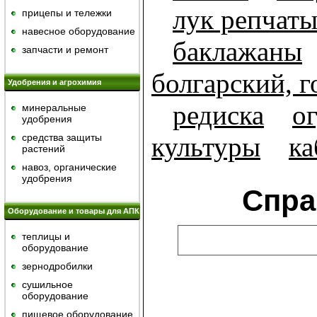
лук репчат
прицепы и тележки
навесное оборудование
баклажаны
запчасти и ремонт
болгарский, 
Удобрения и агрохимия
редиска
о
минеральные
удобрения
средства защиты
культуры
ка
растений
навоз, органические
удобрения
Спра
Оборудование и товары для АПК
теплицы и
оборудование
зернодробилки
сушильное
оборудование
пищевое оборудование