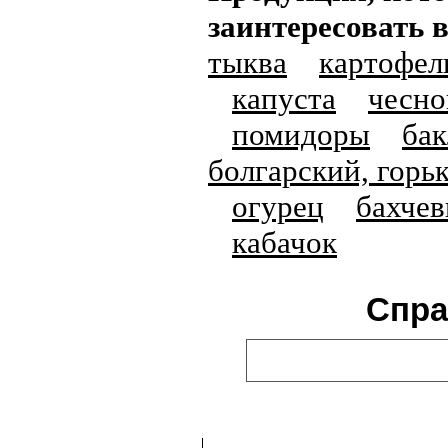
заинтересовать 
тыква
картофел
капуста
чесно
помидоры
ба
болгарский, горь
огурец
бахчев
кабачок
Спра