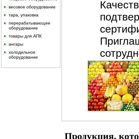
Качест
весовое оборудование
подтве
тара, упаковка
перерабатывающее
сертиф
оборудование
товары для АПК
Пригла
ангары
сотрудн
холодильное
оборудование
Продукция, кото