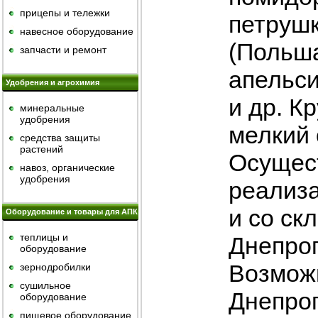
прицепы и тележки
петрушк
навесное оборудование
(Польша
запчасти и ремонт
апельс
Удобрения и агрохимия
и др. К
минеральные
удобрения
мелкий 
средства защиты
растений
Осущес
навоз, органические
удобрения
реализ
и со ск
Оборудование и товары для АПК
теплицы и
Днепроп
оборудование
Возможн
зернодробилки
сушильное
Днепроп
оборудование
пищевое оборудование