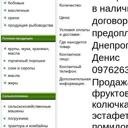
бобовые
Количество:
в налич
масличные
Цена:
догово
орехи
продукция рыбоводства
Условия оплаты
предопл
и доставки:
Готовая продукция
Где находится
Днепро
товар:
крупы, мука, крахмал,
масла
Контактное
Денис
лицо:
горчичный порошок
Контактный
097626
cоки и сиропы
телефон:
масла
Дополнительная
Продаж
жиры
информация:
фруктов
Сельхозтехника
колючка
сельскохозяйственные
машины
эстафет
погрузчики
помидор
трактора и комбайны