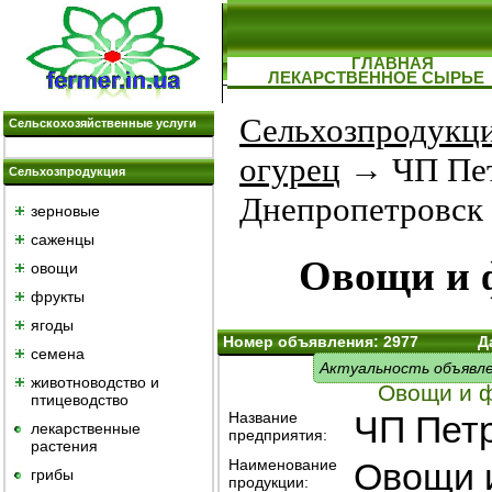
ГЛАВНАЯ
ЛЕКАРСТВЕННОЕ СЫРЬЕ
Сельхозпродукц
Сельскохозяйственные услуги
огурец
→ ЧП Пет
Сельхозпродукция
Днепропетровск
зерновые
саженцы
Овощи и 
овощи
фрукты
ягоды
Номер объявления: 2977
Д
семена
Актуальность объявле
животноводство и
Овощи и ф
птицеводство
Название
ЧП Петр
лекарственные
предприятия:
растения
Наименование
Овощи 
грибы
продукции: