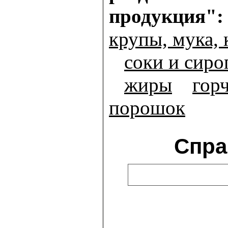
продукция":
крупы, мука, 
cоки и сир
жиры
гор
порошок
Спра