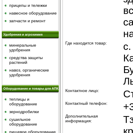
прицепы и тележки
вс
навесное оборудование
са
запчасти и ремонт
н
Удобрения и агрохимия
Где находится товар:
с.
минеральные
удобрения
К
средства защиты
растений
Бу
навоз, органические
удобрения
Ль
Оборудование и товары для АПК
Контактное лицо:
С
теплицы и
Контактный телефон:
+3
оборудование
зернодробилки
Дополнительная
Т
сушильное
информация:
оборудование
кр
пищевое оборудование