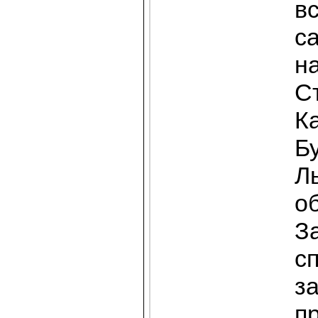
вс
са
н
С
К
Бу
Ль
об
З
сп
з
пр