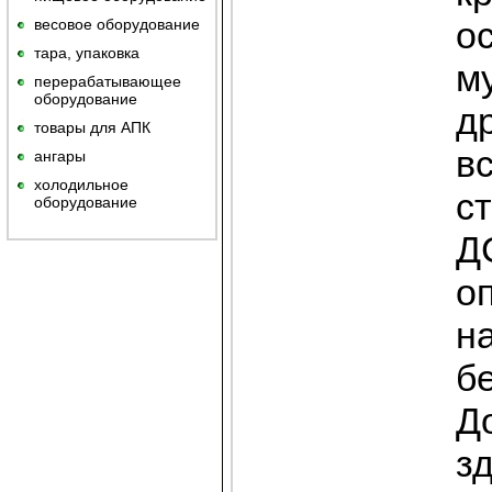
ос
весовое оборудование
тара, упаковка
м
перерабатывающее
оборудование
др
товары для АПК
в
ангары
холодильное
с
оборудование
Д
о
н
бе
Д
з