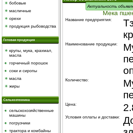
бобовые
Актуальность объявл
масличные
Мека пше
орехи
Название предприятия:
Т
продукция рыбоводства
к
Готовая продукция
Наименование продукции:
М
крупы, мука, крахмал,
масла
п
горчичный порошок
о
cоки и сиропы
масла
Количество:
М
жиры
п
Сельхозтехника
Цена:
2.
сельскохозяйственные
машины
Условия оплаты и доставки:
Д
погрузчики
з
трактора и комбайны