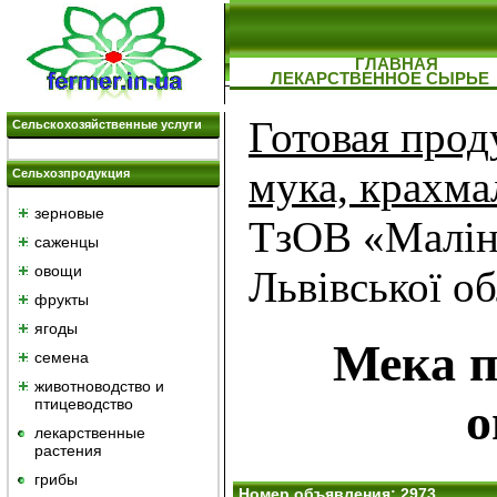
ГЛАВНАЯ
ЛЕКАРСТВЕННОЕ СЫРЬЕ
Готовая прод
Сельскохозяйственные услуги
мука, крахма
Сельхозпродукция
зерновые
ТзОВ «Малін
саженцы
овощи
Львівської о
фрукты
ягоды
Мека 
семена
животноводство и
о
птицеводство
лекарственные
растения
грибы
Номер объявления: 2973