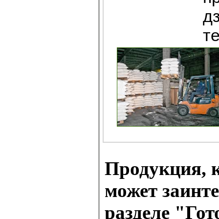
дз
т
Продукция, к
может заинте
разделе "Гот