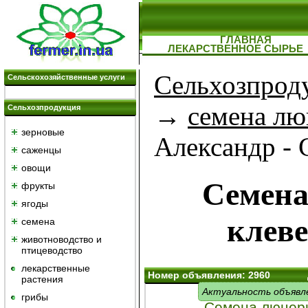
ГЛАВНАЯ
ЛЕКАРСТВЕННОЕ СЫРЬЕ
Сельхозпрод
Сельскохозяйственные услуги
→
семена л
Сельхозпродукция
зерновые
Александр -
саженцы
овощи
Семена
фрукты
ягоды
клеве
семена
животноводство и
птицеводство
лекарственные
Номер объявления: 2960
растения
Актуальность объявл
грибы
Семена люцерн