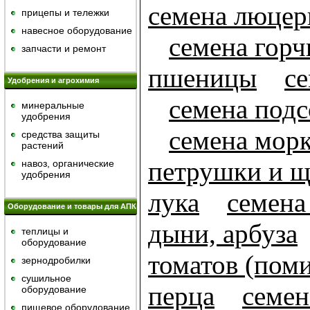
семена люце
прицепы и тележки
навесное оборудование
семена гор
запчасти и ремонт
пшеницы
се
Удобрения и агрохимия
семена под
минеральные
удобрения
семена мор
средства защиты
растений
петрушки и щ
навоз, органические
удобрения
лука
семена
Оборудование и товары для АПК
дыни, арбуза
теплицы и
оборудование
томатов (пом
зернодробилки
сушильное
перца
семен
оборудование
пищевое оборудование