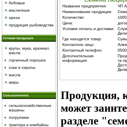
бобовые
Название предприятия:
ЧП А
масличные
Наименование продукции:
Семе
Количество:
1000
орехи
Цена:
дого
продукция рыбоводства
Условия оплаты и доставки:
Служ
Дели
Готовая продукция
Где находится товар:
Сумы
Контактное лицо:
Алек
крупы, мука, крахмал,
Контактный телефон:
0500
масла
Дополнительная
Прод
горчичный порошок
информация:
та п
Дост
cоки и сиропы
Делів
масла
жиры
Продукция, к
Сельхозтехника
может заинте
сельскохозяйственные
машины
разделе "сем
погрузчики
трактора и комбайны