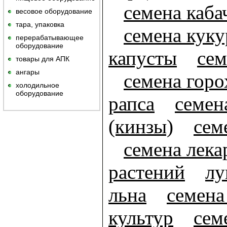
семена каба
весовое оборудование
тара, упаковка
семена кук
перерабатывающее
оборудование
капусты
сем
товары для АПК
ангары
семена горо
холодильное
оборудование
рапса
семен
(кинзы)
сем
семена лек
растений
лу
льна
семена
культур
сем