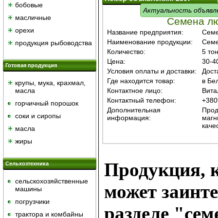
бобовые
Актуальность объявл
масличные
Семена л
орехи
Название предприятия:
Сем
Наименование продукции:
Семе
продукция рыбоводства
Количество:
5 то
Цена:
30-40
Готовая продукция
Условия оплаты и доставки:
Дост
Где находится товар:
в Бе
крупы, мука, крахмал,
масла
Контактное лицо:
Вита
Контактный телефон:
+380
горчичный порошок
Дополнительная
Прод
cоки и сиропы
информация:
магн
каче
масла
жиры
Продукция, к
Сельхозтехника
сельскохозяйственные
может заинте
машины
погрузчики
разделе "сем
трактора и комбайны