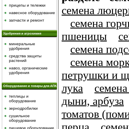
прицепы и тележки
семена люце
навесное оборудование
семена гор
запчасти и ремонт
пшеницы
се
Удобрения и агрохимия
минеральные
семена под
удобрения
средства защиты
семена мор
растений
навоз, органические
петрушки и щ
удобрения
лука
семена
Оборудование и товары для АПК
теплицы и
дыни, арбуза
оборудование
зернодробилки
томатов (пом
сушильное
оборудование
перца
семен
пищевое оборудование