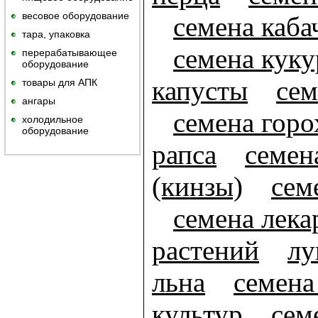
весовое оборудование
семена каба
тара, упаковка
семена кук
перерабатывающее
оборудование
капусты
сем
товары для АПК
ангары
семена горо
холодильное
оборудование
рапса
семен
(кинзы)
сем
семена лек
растений
лу
льна
семена
культур
сем