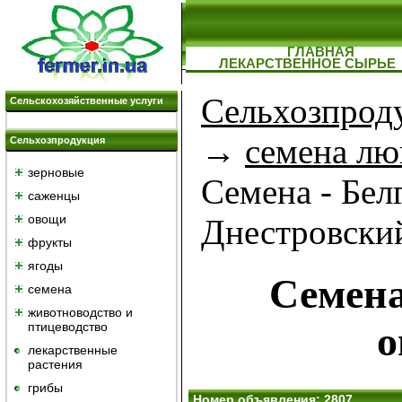
ГЛАВНАЯ
ЛЕКАРСТВЕННОЕ СЫРЬЕ
Сельхозпрод
Сельскохозяйственные услуги
→
семена л
Сельхозпродукция
зерновые
Семена - Бел
саженцы
овощи
Днестровски
фрукты
ягоды
Семен
семена
животноводство и
о
птицеводство
лекарственные
растения
грибы
Номер объявления: 2807