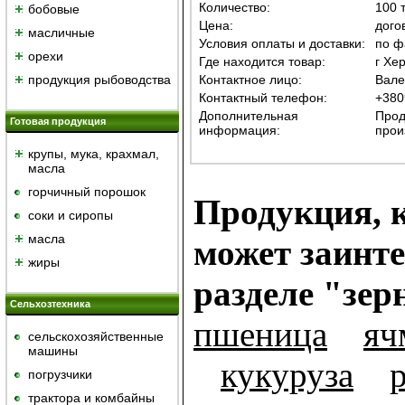
Количество:
100 
бобовые
Цена:
дого
масличные
Условия оплаты и доставки:
по ф
орехи
Где находится товар:
г Хе
продукция рыбоводства
Контактное лицо:
Вале
Контактный телефон:
+380
Дополнительная
Прод
Готовая продукция
информация:
прои
крупы, мука, крахмал,
масла
горчичный порошок
Продукция, к
cоки и сиропы
масла
может заинте
жиры
разделе "зер
Сельхозтехника
пшеница
яч
сельскохозяйственные
машины
кукуруза
погрузчики
трактора и комбайны