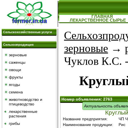
ГЛАВНАЯ
ЛЕКАРСТВЕННОЕ СЫРЬЕ
Сельхозпрод
Сельскохозяйственные услуги
зерновые
→
Сельхозпродукция
зерновые
Чуклов К.С. 
саженцы
овощи
Круглый
фрукты
ягоды
семена
Номер объявления: 2763
животноводство и
птицеводство
Актуальность объявл
лекарственные
Круглый
растения
Название предприятия:
ЧП Ч
грибы
Наименование продукции:
Рис