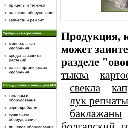
прицепы и тележки
навесное оборудование
запчасти и ремонт
Продукция, к
Удобрения и агрохимия
минеральные
может заинте
удобрения
средства защиты
разделе "ов
растений
навоз, органические
тыква
карто
удобрения
свекла
кап
Оборудование и товары для АПК
теплицы и
лук репчат
оборудование
зернодробилки
баклажаны
сушильное
оборудование
болгарский, 
пищевое оборудование