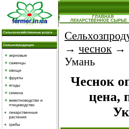
ГЛАВНАЯ
ЛЕКАРСТВЕННОЕ СЫРЬЕ
Сельхозпрод
Сельскохозяйственные услуги
→
чеснок
→ 
Сельхозпродукция
зерновые
Умань
саженцы
овощи
Чеснок о
фрукты
ягоды
цена, 
семена
животноводство и
птицеводство
Ук
лекарственные
растения
грибы