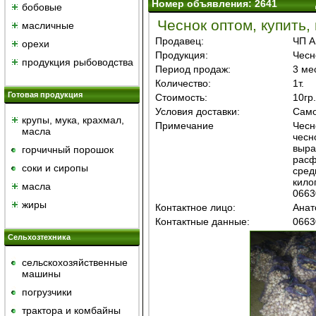
Номер объявления: 2641
бобовые
Чеснок оптом, купить,
масличные
Продавец:
ЧП А
орехи
Продукция:
Чесн
продукция рыбоводства
Период продаж:
3 ме
Количество:
1т.
Готовая продукция
Стоимость:
10гр./
Условия доставки:
Само
крупы, мука, крахмал,
Примечание
Чесн
масла
чесн
выра
горчичный порошок
расф
cоки и сиропы
сред
кило
масла
0663
жиры
Контактное лицо:
Анат
Контактные данные:
0663
Сельхозтехника
сельскохозяйственные
машины
погрузчики
трактора и комбайны