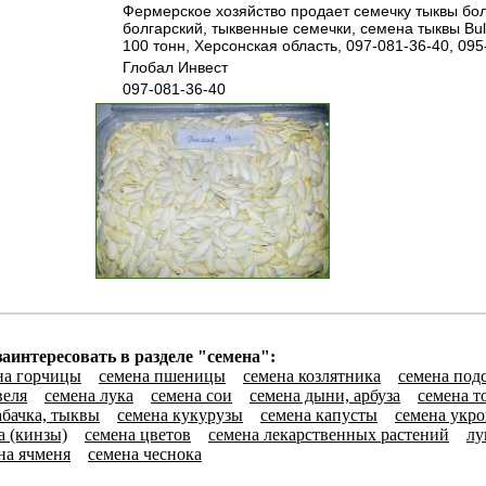
Фермерское хозяйство продает семечку тыквы бол
болгарский, тыквенные семечки, семена тыквы Bul
100 тонн, Херсонская область, 097-081-36-40, 095
Глобал Инвест
097-081-36-40
аинтересовать в разделе "семена":
на горчицы
семена пшеницы
семена козлятника
семена под
веля
семена лука
семена сои
семена дыни, арбуза
семена т
абачка, тыквы
семена кукурузы
семена капусты
семена укро
а (кинзы)
семена цветов
семена лекарственных растений
лу
на ячменя
семена чеснока