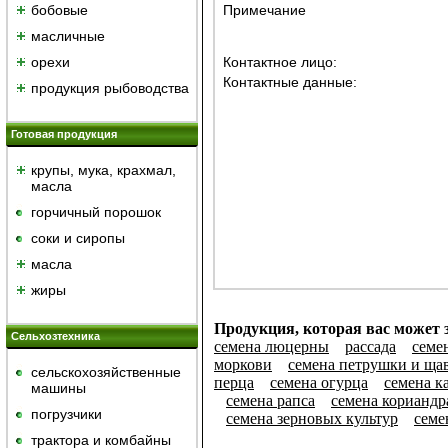
бобовые
Примечание
масличные
орехи
Контактное лицо:
Контактные данные:
продукция рыбоводства
Готовая продукция
крупы, мука, крахмал,
масла
горчичный порошок
cоки и сиропы
масла
жиры
Продукция, которая вас может з
Сельхозтехника
семена люцерны
рассада
семе
моркови
семена петрушки и ща
сельскохозяйственные
перца
семена огурца
семена к
машины
семена рапса
семена кориандр
погрузчики
семена зерновых культур
семе
трактора и комбайны