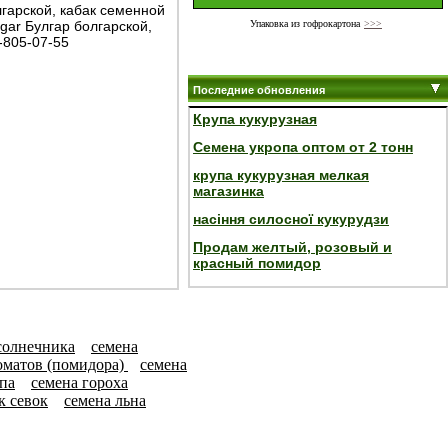
гарской, кабак семенной
Упаковка из гофрокартона
>>>
gar Булгар болгарской,
-805-07-55
Последние обновления
Крупа кукурузная
Семена укропа оптом от 2 тонн
крупа кукурузная мелкая
магазинка
насіння силосної кукурудзи
Продам желтый, розовый и
красный помидор
солнечника
семена
оматов (помидора)
семена
па
семена гороха
к севок
семена льна