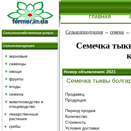
ГЛАВНАЯ
Сельхозпродукция
→
семена
→
Сельскохозяйственные услуги
Семечка тыкв
Сельхозпродукция
к
зерновые
саженцы
овощи
Номер объявления: 2621
фрукты
Семечка тыквы болгарс
ягоды
семена
Продавец:
Продукция:
животноводство и
птицеводство
Период продаж:
лекарственные
Количество:
растения
Стоимость:
грибы
Условия доставки: