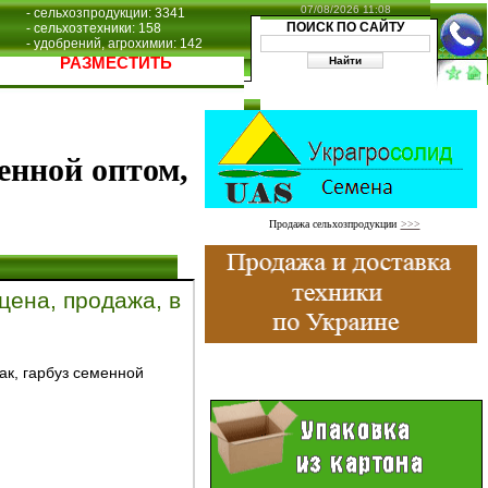
07/08/2026 11:08
- сельхозпродукции: 3341
ПОИСК ПО САЙТУ
- сельхозтехники: 158
- удобрений, агрохимии: 142
РАЗМЕСТИТЬ
енной оптом,
Продажа сельхозпродукции
>>>
цена, продажа, в
ак, гарбуз семенной