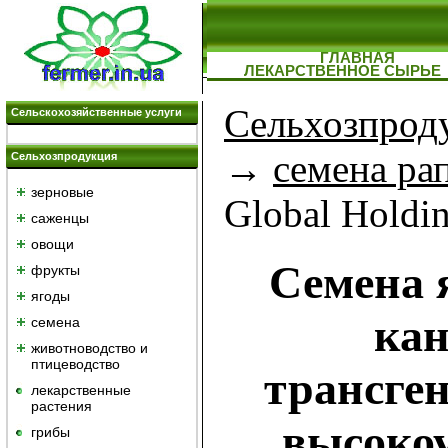
ГЛАВНАЯ
ЛЕКАРСТВЕННОЕ СЫРЬЕ
Сельхозпрод
Сельскохозяйственные услуги
→
семена ра
Сельхозпродукция
зерновые
Global Holdin
саженцы
овощи
Семена 
фрукты
ягоды
кан
семена
животноводство и
птицеводство
трансген
лекарственные
растения
высоко
грибы