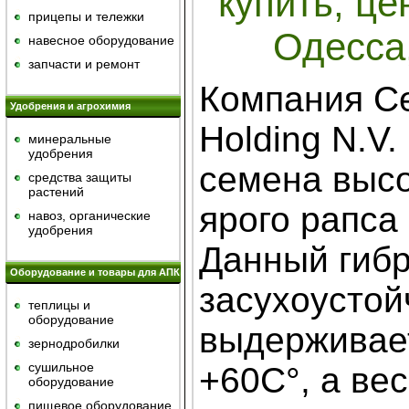
купить, це
прицепы и тележки
Одесса
навесное оборудование
запчасти и ремонт
Компания Ce
Удобрения и агрохимия
Holding N.V.
минеральные
удобрения
семена выс
средства защиты
растений
ярого рапса
навоз, органические
удобрения
Данный гиб
Оборудование и товары для АПК
засухоустой
теплицы и
оборудование
выдерживает
зернодробилки
сушильное
+60С°, а ве
оборудование
пищевое оборудование