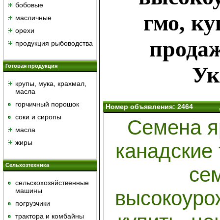
бобовые
гмо, ку
масличные
орехи
продаж
продукция рыбоводства
Ук
Готовая продукция
крупы, мука, крахмал,
масла
горчичный порошок
Номер объявления: 2464
cоки и сиропы
Семена я
масла
жиры
канадские
Сельхозтехника
се
сельскохозяйственные
машины
высокоуро
погрузчики
трактора и комбайны