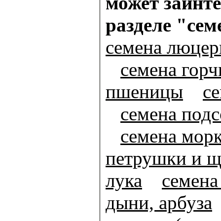
может заинте
разделе "сем
семена люце
семена гор
пшеницы
се
семена под
семена мор
петрушки и щ
лука
семена
дыни, арбуза