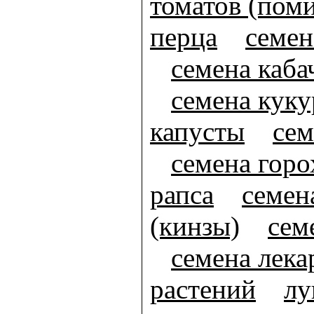
томатов (пом
перца
семен
семена каба
семена кук
капусты
сем
семена горо
рапса
семен
(кинзы)
сем
семена лек
растений
лу