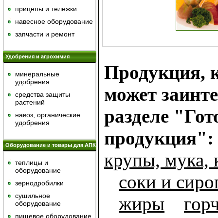
прицепы и тележки
навесное оборудование
запчасти и ремонт
Удобрения и агрохимия
Продукция, к
минеральные
удобрения
может заинте
средства защиты
растений
разделе "Гот
навоз, органические
удобрения
продукция":
Оборудование и товары для АПК
крупы, мука, 
теплицы и
оборудование
cоки и сир
зернодробилки
сушильное
жиры
гор
оборудование
пищевое оборудование