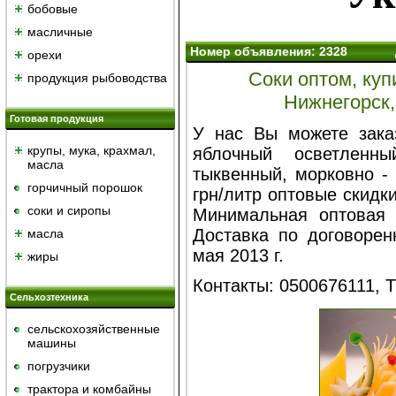
бобовые
масличные
Номер объявления: 2328
орехи
Соки оптом, куп
продукция рыбоводства
Нижнегорск,
Готовая продукция
У нас Вы можете заказ
крупы, мука, крахмал,
яблочный осветленн
масла
тыквенный, морковно - 
горчичный порошок
грн/литр оптовые скидк
cоки и сиропы
Минимальная оптовая 
Доставка по договорен
масла
мая 2013 г.
жиры
Контакты: 0500676111, 
Сельхозтехника
сельскохозяйственные
машины
погрузчики
трактора и комбайны