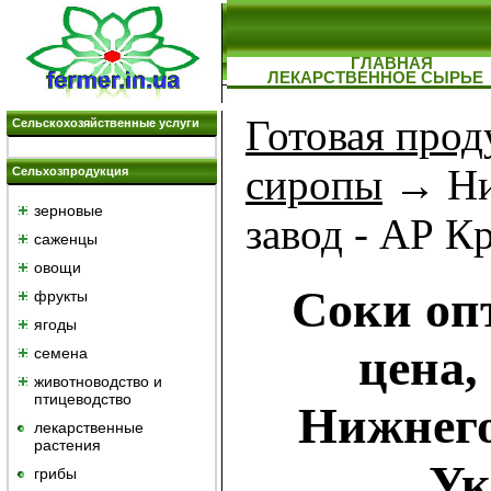
ГЛАВНАЯ
ЛЕКАРСТВЕННОЕ СЫРЬЕ
Готовая прод
Сельскохозяйственные услуги
сиропы
→ Ни
Сельхозпродукция
зерновые
завод - АР К
саженцы
овощи
Соки опт
фрукты
ягоды
цена,
семена
животноводство и
птицеводство
Нижнего
лекарственные
растения
Ук
грибы