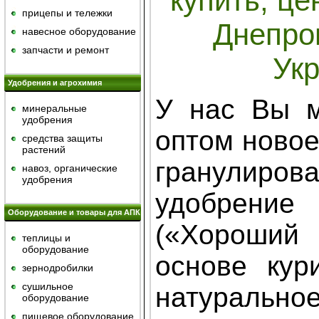
купить, це
прицепы и тележки
Днепро
навесное оборудование
запчасти и ремонт
Ук
Удобрения и агрохимия
У нас Вы м
минеральные
удобрения
оптом новое
средства защиты
растений
гранулиров
навоз, органические
удобрения
удобрение 
Оборудование и товары для АПК
(«Хороший
теплицы и
оборудование
основе кур
зернодробилки
сушильное
натура
оборудование
пищевое оборудование