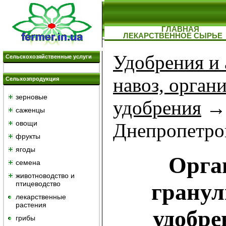
ГЛАВНАЯ
ЛЕКАРСТВЕННОЕ СЫРЬЕ
Удобрения и
Сельскохозяйственные услуги
навоз, орган
Сельхозпродукция
зерновые
удобрения
→ 
саженцы
овощи
Днепропетро
фрукты
ягоды
Орга
семена
животноводство и
гранул
птицеводство
лекарственные
растения
удобре
грибы