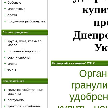
бобовые
купи
масличные
орехи
пр
продукция рыбоводства
Днепро
Готовая продукция
крупы, мука, крахмал,
Ук
масла
горчичный порошок
cоки и сиропы
Номер объявления: 2312
масла
Орган
жиры
гранул
Сельхозтехника
сельскохозяйственные
удобрен
машины
погрузчики
трактора и комбайны