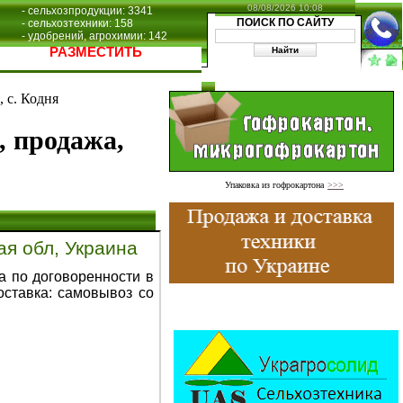
08/08/2026 10:08
- сельхозпродукции: 3341
ПОИСК ПО САЙТУ
- сельхозтехники: 158
- удобрений, агрохимии: 142
РАЗМЕСТИТЬ
 с. Кодня
, продажа,
Упаковка из гофрокартона
>>>
ая обл, Украина
а по договоренности в
Доставка: самовывоз со