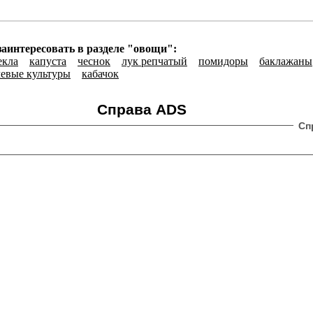
заинтересовать в разделе "овощи":
екла
капуста
чеснок
лук репчатый
помидоры
баклажаны
чевые культуры
кабачок
Справа ADS
Сп