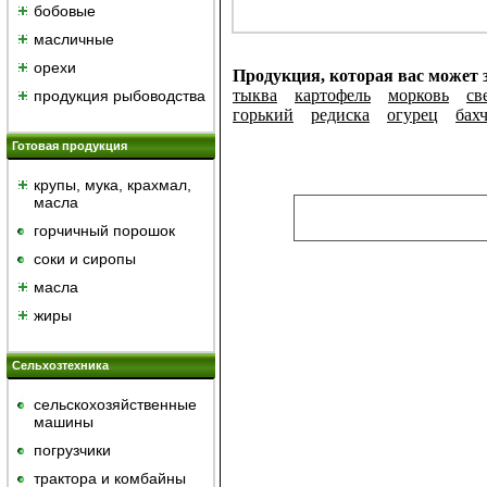
бобовые
масличные
орехи
Продукция, которая вас может 
тыква
картофель
морковь
св
продукция рыбоводства
горький
редиска
огурец
бах
Готовая продукция
крупы, мука, крахмал,
масла
горчичный порошок
cоки и сиропы
масла
жиры
Сельхозтехника
сельскохозяйственные
машины
погрузчики
трактора и комбайны