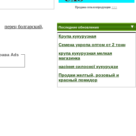
Продажа сельхозпродукции
>>>
перец болгарский,
Последние обновления
Крупа кукурузная
Семена укропа оптом от 2 тонн
крупа кукурузная мелкая
рава Ads
магазинка
насіння силосної кукурудзи
Продам желтый, розовый и
красный помидор