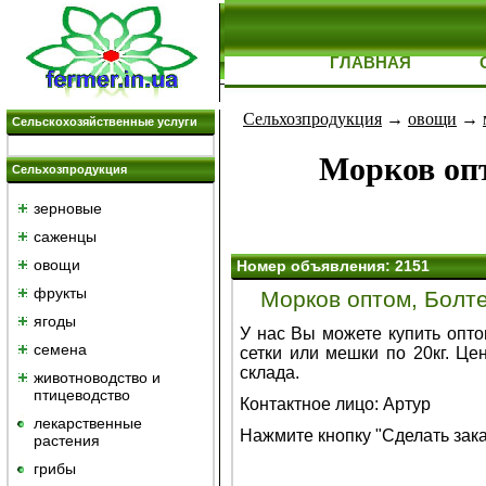
ГЛАВНАЯ
Сельхозпродукция
→
овощи
→
Сельскохозяйственные услуги
Морков опт
Сельхозпродукция
зерновые
саженцы
овощи
Номер объявления: 2151
фрукты
Морков оптом, Болте
ягоды
У нас Вы можете купить опто
семена
сетки или мешки по 20кг. Це
склада.
животноводство и
птицеводство
Контактное лицо: Артур
лекарственные
Нажмите кнопку "Сделать зак
растения
грибы