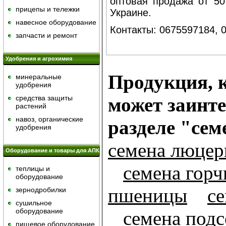
оптовая продажа от 50
прицепы и тележки
Украине.
навесное оборудование
Контакты: 0675597184, 
запчасти и ремонт
Удобрения и агрохимия
Продукция, к
минеральные
удобрения
средства защиты
может заинте
растений
навоз, органические
разделе "сем
удобрения
семена люце
Оборудование и товары для АПК
семена гор
теплицы и
оборудование
пшеницы
се
зернодробилки
сушильное
оборудование
семена под
пищевое оборудование