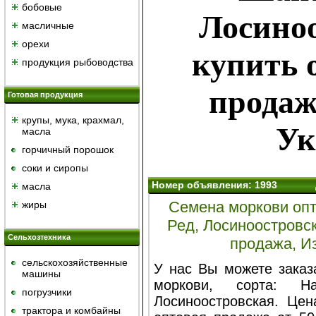
бобовые
Лосиноо
масличные
орехи
купить 
продукция рыбоводства
продаж
Готовая продукция
крупы, мука, крахмал,
Ук
масла
горчичный порошок
cоки и сиропы
Номер объявления: 1993
масла
Семена моркови опт
жиры
Ред, Лосиноостровск
Сельхозтехника
продажа, И
сельскохозяйственные
У нас Вы можете заказ
машины
моркови, сорта:
Н
погрузчики
Лосиноостровская. Цен
трактора и комбайны