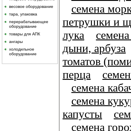
семена мор
весовое оборудование
тара, упаковка
петрушки и щ
перерабатывающее
оборудование
лука
семена
товары для АПК
ангары
дыни, арбуза
холодильное
оборудование
томатов (пом
перца
семен
семена каба
семена кук
капусты
сем
семена горо