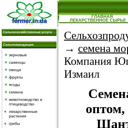
ГЛАВНАЯ
ЛЕКАРСТВЕННОЕ СЫРЬЕ
Сельхозпрод
Сельскохозяйственные услуги
→
семена мо
Сельхозпродукция
зерновые
Компания Юг
саженцы
овощи
Измаил
фрукты
ягоды
Семен
семена
животноводство и
оптом,
птицеводство
лекарственные
растения
Шант
грибы