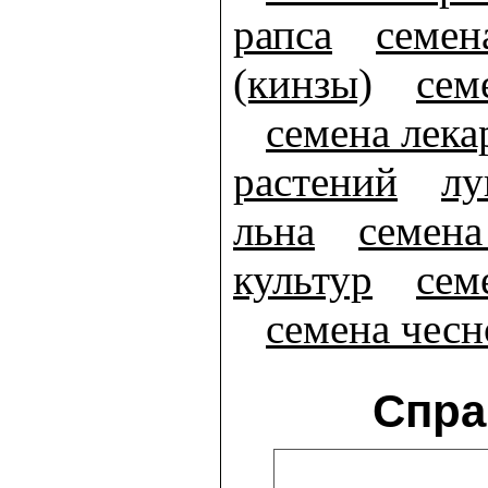
рапса
семен
(кинзы)
сем
семена лек
растений
лу
льна
семена
культур
сем
семена чесн
Спра