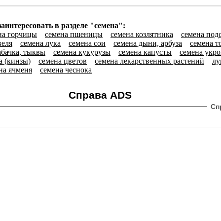
аинтересовать в разделе "семена":
на горчицы
семена пшеницы
семена козлятника
семена под
веля
семена лука
семена сои
семена дыни, арбуза
семена т
абачка, тыквы
семена кукурузы
семена капусты
семена укро
а (кинзы)
семена цветов
семена лекарственных растений
лу
на ячменя
семена чеснока
Справа ADS
Сп