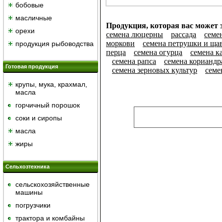
бобовые
масличные
Продукция, которая вас может з
орехи
семена люцерны
рассада
семе
моркови
семена петрушки и ща
продукция рыбоводства
перца
семена огурца
семена к
семена рапса
семена кориандр
Готовая продукция
семена зерновых культур
семе
крупы, мука, крахмал,
масла
горчичный порошок
cоки и сиропы
масла
жиры
Сельхозтехника
сельскохозяйственные
машины
погрузчики
трактора и комбайны