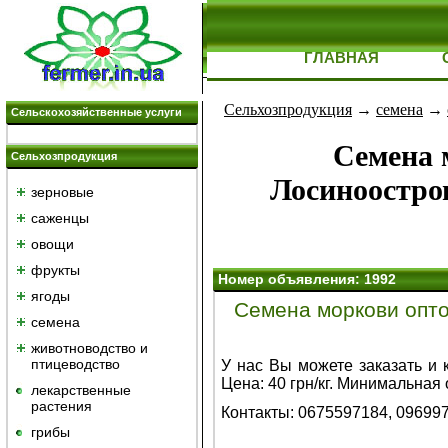
ГЛАВНАЯ
Сельхозпродукция
→
семена
→
Сельскохозяйственные услуги
Семена 
Сельхозпродукция
Лосиноостров
зерновые
саженцы
овощи
фрукты
Номер объявления: 1992
ягоды
Семена моркови опто
семена
животноводство и
птицеводство
У нас Вы можете заказать и 
Цена: 40 грн/кг. Минимальная 
лекарственные
растения
Контакты: 0675597184, 09699
грибы