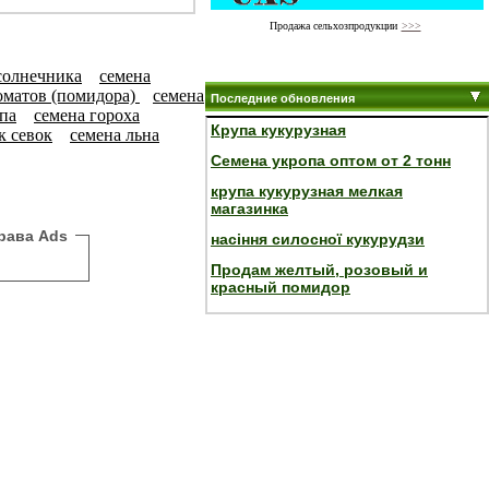
Продажа сельхозпродукции
>>>
солнечника
семена
оматов (помидора)
семена
Последние обновления
па
семена гороха
Крупа кукурузная
к севок
семена льна
Семена укропа оптом от 2 тонн
крупа кукурузная мелкая
магазинка
рава Ads
насіння силосної кукурудзи
Продам желтый, розовый и
красный помидор