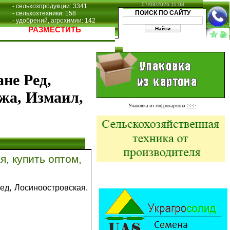
07/08/2026 11:08
- сельхозпродукции: 3341
ПОИСК ПО САЙТУ
- сельхозтехники: 158
- удобрений, агрохимии: 142
РАЗМЕСТИТЬ
не Ред,
ажа, Измаил,
Упаковка из гофрокартона
>>>
, купить оптом,
ед, Лосиноостровская.