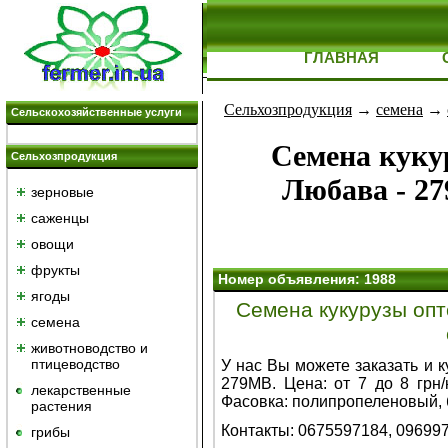
ГЛАВНАЯ
Сельхозпродукция
→
семена
→
Сельскохозяйственные услуги
Семена куку
Сельхозпродукция
Любава - 27
зерновые
саженцы
овощи
фрукты
Номер объявления: 1988
ягоды
Семена кукурузы опт
семена
животноводство и
птицеводство
У нас Вы можете заказать и 
279МВ. Цена: от 7 до 8 грн
лекарственные
Фасовка: полипропеленовый,
растения
Контакты: 0675597184, 09699
грибы