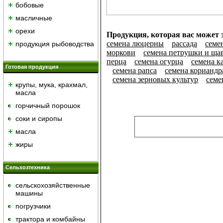
бобовые
масличные
орехи
Продукция, которая вас может з
семена люцерны
рассада
семе
продукция рыбоводства
моркови
семена петрушки и ща
перца
семена огурца
семена к
Готовая продукция
семена рапса
семена кориандр
семена зерновых культур
семе
крупы, мука, крахмал,
масла
горчичный порошок
cоки и сиропы
масла
жиры
Сельхозтехника
сельскохозяйственные
машины
погрузчики
трактора и комбайны