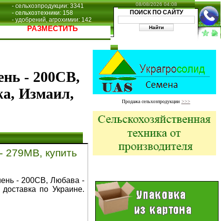
08/08/2026 04:08
- сельхозпродукции: 3341
ПОИСК ПО САЙТУ
- сельхозтехники: 158
- удобрений, агрохимии: 142
РАЗМЕСТИТЬ
нь - 200СВ,
жа, Измаил,
Продажа сельхозпродукции
>>>
- 279МВ, купить
ень - 200СВ, Любава -
 доставка по Украине.