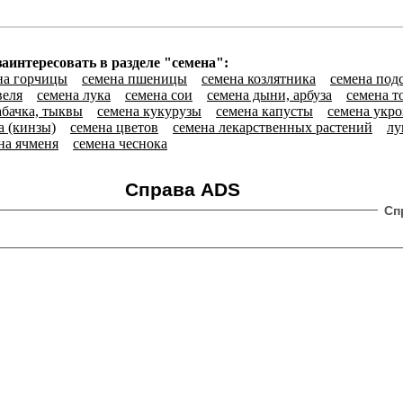
аинтересовать в разделе "семена":
на горчицы
семена пшеницы
семена козлятника
семена под
веля
семена лука
семена сои
семена дыни, арбуза
семена т
абачка, тыквы
семена кукурузы
семена капусты
семена укро
а (кинзы)
семена цветов
семена лекарственных растений
лу
на ячменя
семена чеснока
Справа ADS
Сп