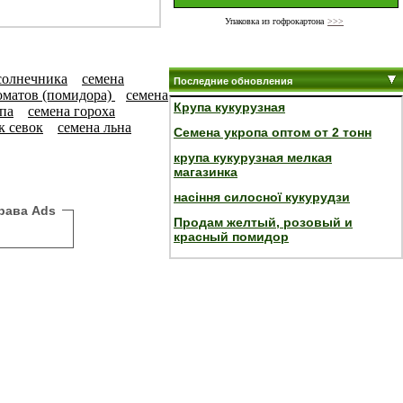
Упаковка из гофрокартона
>>>
солнечника
семена
Последние обновления
оматов (помидора)
семена
Крупа кукурузная
па
семена гороха
к севок
семена льна
Семена укропа оптом от 2 тонн
крупа кукурузная мелкая
магазинка
насіння силосної кукурудзи
рава Ads
Продам желтый, розовый и
красный помидор